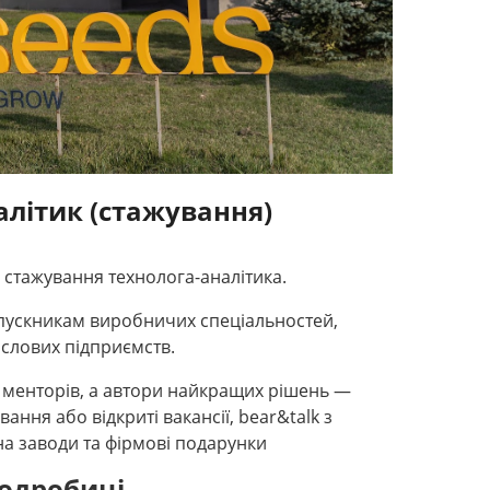
алітик (стажування)
а стажування технолога-аналітика.
ипускникам виробничих спеціальностей,
слових підприємств.
 менторів, а автори найкращих рішень —
ння або відкриті вакансії, bear&talk з
на заводи та фірмові подарунки
одробиці