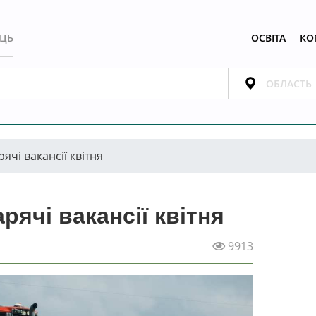
ЕЦЬ
ОСВІТА
КО
рячі вакансії квітня
арячі вакансії квітня
9913