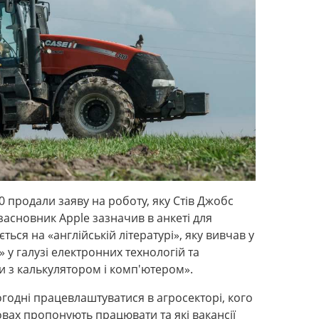
0 продали заяву на роботу, яку Стів Джобс
 засновник Apple зазначив в анкеті для
ься на «англійській літературі», яку вивчав у
» у галузі електронних технологій та
ти з калькулятором і комп'ютером».
огодні працевлаштуватися в агросекторі, кого
вах пропонують працювати та які вакансії