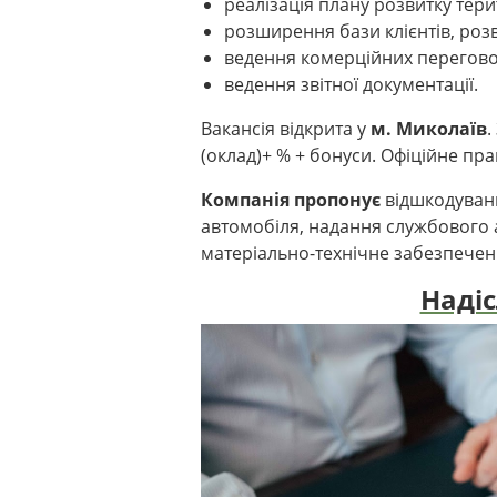
реалізація плану розвитку тери
розширення бази клієнтів, розв
ведення комерційних переговор
ведення звітної документації.
Вакансія відкрита у
м. Миколаїв
.
(оклад)+ % + бонуси. Офіційне пр
Компанія пропонує
відшкодуван
автомобіля, надання службового 
матеріально-технічне забезпечен
Наді