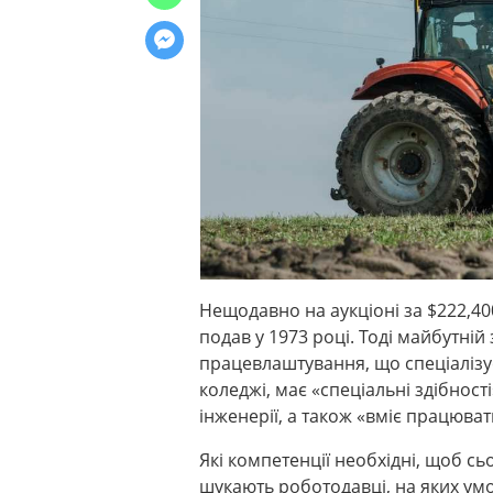
Нещодавно на аукціоні за $222,40
подав у 1973 році. Тоді майбутній
працевлаштування, що спеціалізуєт
коледжі, має «спеціальні здібності
інженерії, а також «вміє працюва
Які компетенції необхідні, щоб сь
шукають роботодавці, на яких умо