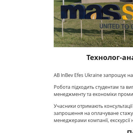
Технолог-ан
AB InBev Efes Ukraine запрошує н
Робота підходить студентам та в
менеджменту та економіки проми
Учасники отримають консультації
запрошення на оплачуване стажува
менеджерами компанії, екскурсії 
П