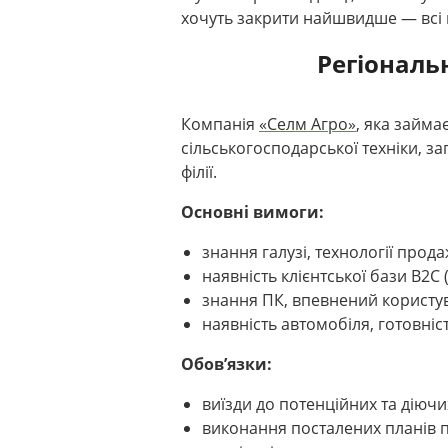
хочуть закрити найшвидше — всі 
Регіональн
Компанія
«Селм Агро»
, яка займа
сільськогосподарської техніки, з
філії.
Основні вимоги:
знання галузі, технології прод
наявність клієнтської бази B2C 
знання ПК, впевнений користув
наявність автомобіля, готовніс
Обов’язки:
виїзди до потенційних та діючих
виконання посталених планів п