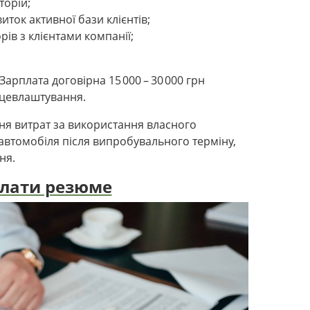
торій;
иток активної бази клієнтів;
ів з клієнтами компанії;
 Зарплата договірна 15 000 – 30 000 грн
ацевлаштування.
ня витрат за використання власного
автомобіля після випробувального терміну,
ня.
слати резюме