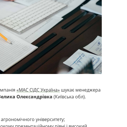
омпанія
«МАС СІДС Україна»
шукає менеджера
Велика Олександрівка
(Київська обл).
 агрономічного університету;
сокому презентаційному рівні і високий