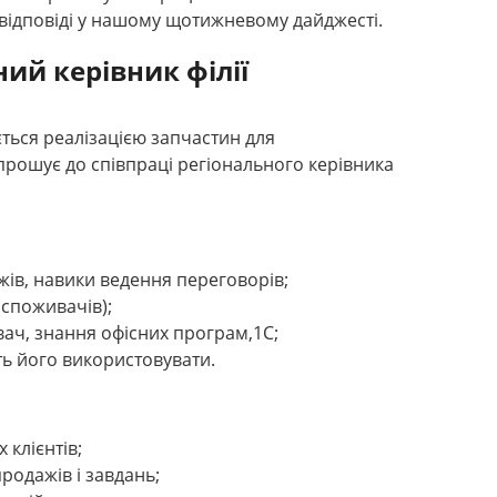
відповіді у нашому щотижневому дайджесті.
ий керівник філії
ється реалізацією запчастин для
апрошує до співпраці регіонального керівника
ажів, навики ведення переговорів;
(споживачів);
ач, знання офісних програм,1С;
ть його використовувати.
 клієнтів;
родажів і завдань;