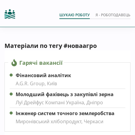
ШУКАЮ РОБОТУ
Я - РОБОТОДАВЕЦЬ
Матеріали по тегу #новаагро
Гарячі вакансії
Фінансовий аналітик
A.G.R. Group, Київ
Молодший фахівець з закупівлі зерна
Луї Дрейфус Компані Україна, Дніпро
Інженер систем точного землеробства
Миронівський хлібопродукт, Черкаси