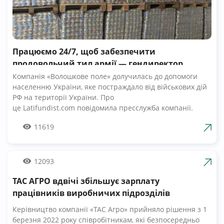
Працюємо 24/7, щоб забезпечити
продовольчий тил армії — гендиректор
компанії Волошкове поле
Компанія «Волошкове поле» долучилась до допомоги
населенню України, яке постраждало від військових дій
РФ на території України. Про
це Latifundist.com повідомила пресслужба компанії.
«Сьогодні вся Україна згуртувалась, як ніколи раніше.
11619
Вже шосту добу наші Збройні Сили героїчно стримують
наступ ворожих російських військ. А ми працюємо 24/7,
щоб забезпечити міцний продовольчий тил нашій
армії», — зазначив Андрій Табалов, генеральний
12093
директор молочної компанії «Волошкове поле».
ТАС АГРО вдвічі збільшує зарплату
Компанія «Волошкове поле» вже відправила понад 10 т
молока для забезпечення біженців та тероборони в
працівників виробничих підрозділів
Черкасах.Крім того, від сьогодні черкасці мають
Керівництво компанії «ТАС Агро» прийняло рішення з 1
можливість безкоштовно отримати пастеризоване
березня 2022 року співробітникам, які безпосередньо
молоко з бочки за адресами, вказаними на офіційній