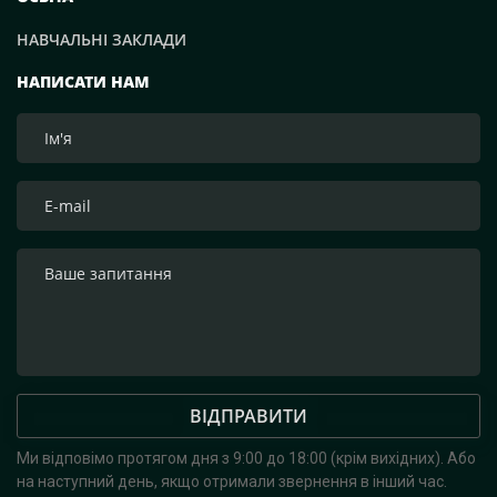
організація логістики. Тому ми просимо всіх
НАВЧАЛЬНІ ЗАКЛАДИ
приєднатися до цієї Святої доброї справи!», — зазначим
засновник компанії Рафаель Гороян. Перемога буде за
НАПИСАТИ НАМ
нами! Слава Україні!
ВІДПРАВИТИ
Ми відповімо протягом дня з 9:00 до 18:00 (крім вихідних).
Або
на наступний день, якщо отримали звернення в інший час.