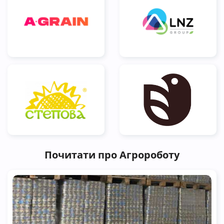
Почитати про Агророботу