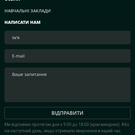
організація логістики. Тому ми просимо всіх
НАВЧАЛЬНІ ЗАКЛАДИ
приєднатися до цієї Святої доброї справи!», — зазначим
засновник компанії Рафаель Гороян. Перемога буде за
НАПИСАТИ НАМ
нами! Слава Україні!
ВІДПРАВИТИ
Ми відповімо протягом дня з 9:00 до 18:00 (крім вихідних).
Або
на наступний день, якщо отримали звернення в інший час.