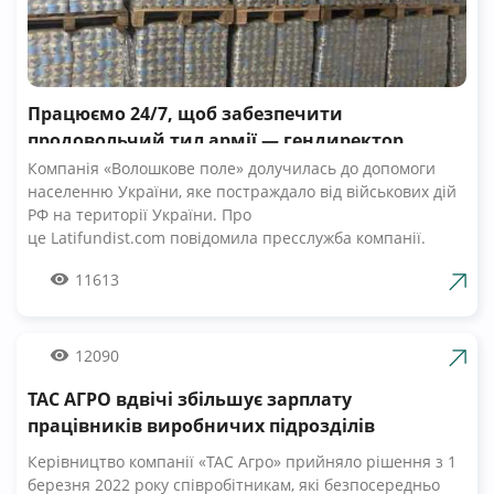
Працюємо 24/7, щоб забезпечити
продовольчий тил армії — гендиректор
компанії Волошкове поле
Компанія «Волошкове поле» долучилась до допомоги
населенню України, яке постраждало від військових дій
РФ на території України. Про
це Latifundist.com повідомила пресслужба компанії.
«Сьогодні вся Україна згуртувалась, як ніколи раніше.
11613
Вже шосту добу наші Збройні Сили героїчно стримують
наступ ворожих російських військ. А ми працюємо 24/7,
щоб забезпечити міцний продовольчий тил нашій
армії», — зазначив Андрій Табалов, генеральний
12090
директор молочної компанії «Волошкове поле».
ТАС АГРО вдвічі збільшує зарплату
Компанія «Волошкове поле» вже відправила понад 10 т
молока для забезпечення біженців та тероборони в
працівників виробничих підрозділів
Черкасах.Крім того, від сьогодні черкасці мають
Керівництво компанії «ТАС Агро» прийняло рішення з 1
можливість безкоштовно отримати пастеризоване
березня 2022 року співробітникам, які безпосередньо
молоко з бочки за адресами, вказаними на офіційній