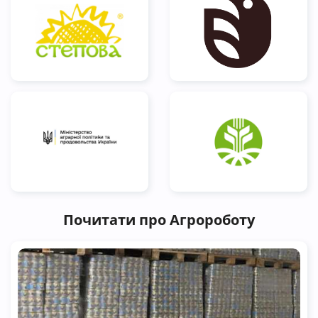
Почитати про Агророботу