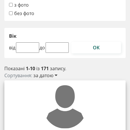
з фото
без фото
Вік
OK
від
до
Показані
1-10
із
171
запису.
Сортування:
за датою