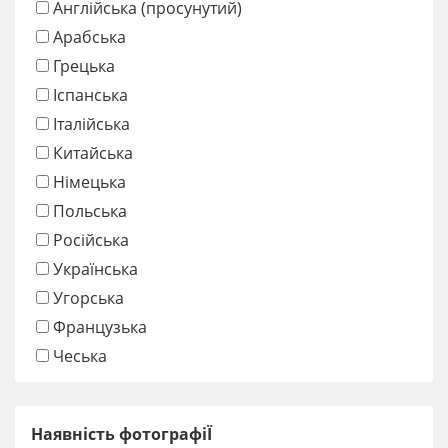
Англійська (просунутий)
Арабська
Грецька
Іспанська
Італійська
Китайська
Німецька
Польська
Російська
Українська
Угорська
Французька
Чеська
Наявність фотографіЇ