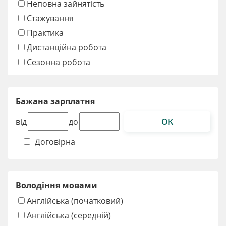
Неповна зайнятість
Стажування
Практика
Дистанційна робота
Сезонна робота
Бажана зарплатня
OK
від
до
Договірна
Володіння мовами
Англійська (початковий)
Англійська (середній)