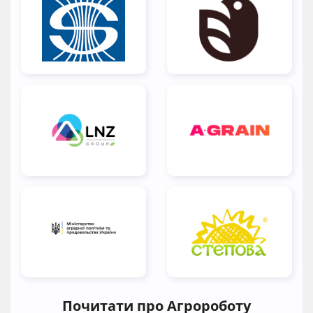
Почитати про Агророботу