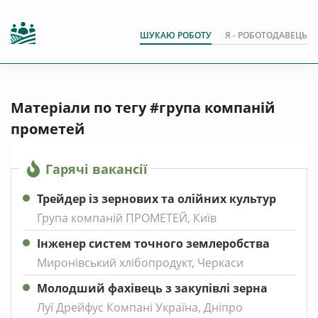
ШУКАЮ РОБОТУ
Я - РОБОТОДАВЕЦЬ
Матеріали по тегу #група компаній
прометей
Гарячі вакансії
Трейдер із зернових та олійних культур
Група компаній ПРОМЕТЕЙ, Київ
Інженер систем точного землеробства
Миронівський хлібопродукт, Черкаси
Молодший фахівець з закупівлі зерна
Луї Дрейфус Компані Україна, Дніпро