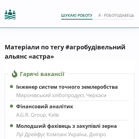
ШУКАЮ РОБОТУ
Я - РОБОТОДАВЕЦЬ
Матеріали по тегу #агробудівельний
альянс «астра»
Гарячі вакансії
Інженер систем точного землеробства
Миронівський хлібопродукт, Черкаси
Фінансовий аналітик
A.G.R. Group, Київ
Молодший фахівець з закупівлі зерна
Луї Дрейфус Компані Україна, Дніпро