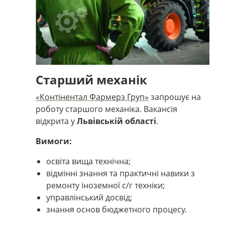
Старший механік
«Контінентал Фармерз Груп»
запрошує на
роботу старшого механіка. Вакансія
відкрита у
Львівській області
.
Вимоги:
освіта вища технічна;
відмінні знання та практичні навики з
ремонту іноземної с/г техніки;
управлінський досвід;
знання основ бюджетного процесу.