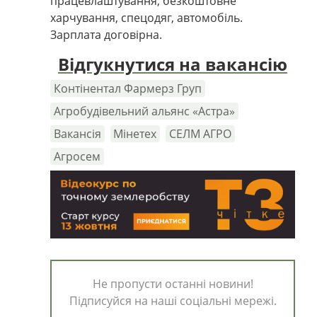
працевлаштування, безкоштовне
харчування, спецодяг, автомобіль.
Зарплата договірна.
Відгукнутися на вакансію
Контінентал Фармерз Груп
Агробудівельний альянс «Астра»
Вакансія
Мінетех
СЕЛМ АГРО
Агросем
Не пропусти останні новини!
Підписуйся на наші соціальні мережі.