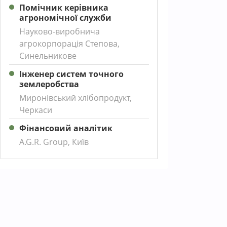
Помічник керівника
агрономічної служби
Науково-виробнича
агрокорпорація Степова,
Синельникове
Інженер систем точного
землеробства
Миронівський хлібопродукт,
Черкаси
Фінансовий аналітик
A.G.R. Group, Київ