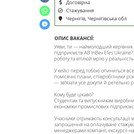
Договірна
Стажування
Чернігів, Чернігівська обл
ОПИС ВАКАНСІЇ:
Уяви, ти — наймолодший керівник
підприємств AB InBev Efes Ukraine
роботу та втілюй мрію у реальність
У кейсі перед тобою опиниться все:
помісячні плани, співробітники різн
— зв’язати усе докупи й ретельно р
Кому буде цікаво?
Студентам та випускникам виробни
економіки промислових підприємс
Учасники отримають консультації 
запрошення на оплачуване стажуванн
менеджерами компанії, екскурсії на