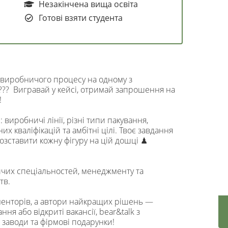
Незакінчена вища освіта
Готові взяти студента
 виробничого процесу на одному з
???? Вигравай у кейсі, отримай запрошення на
!
 виробничі лінії, різні типи пакування,
их кваліфікацій та амбітні цілі. Твоє завдання
озставити кожну фігуру на цій дошці ♟
чих спеціальностей, менеджменту та
тв.
менторів, а автори найкращих рішень —
я або відкриті вакансії, bear&talk з
 заводи та фірмові подарунки!