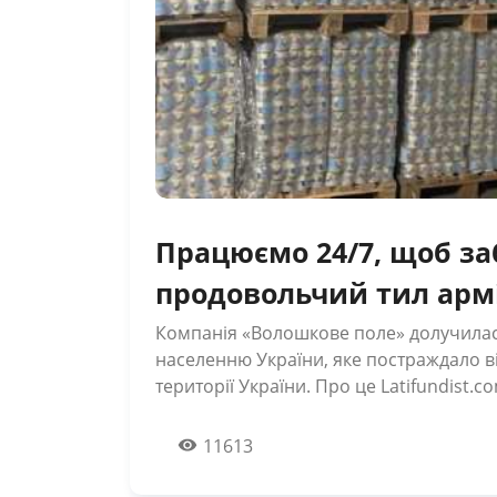
Працюємо 24/7, щоб з
продовольчий тил арм
гендиректор компанії
Компанія «Волошкове поле» долучила
населенню України, яке постраждало ві
поле
території України. Про це Latifundist.
пресслужба компанії. «Сьогодні вся Україна згуртувалась, як
ніколи раніше. Вже шосту добу наші З
11613
стримують наступ ворожих російських 
24/7, щоб забезпечити міцний продово