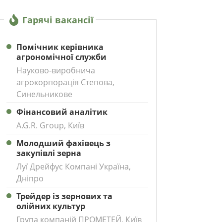
Гарячі вакансії
Помічник керівника
агрономічної служби
Науково-виробнича
агрокорпорація Степова,
Синельникове
Фінансовий аналітик
A.G.R. Group, Київ
Молодший фахівець з
закупівлі зерна
Луї Дрейфус Компані Україна,
Дніпро
Трейдер із зернових та
олійних культур
Група компаній ПРОМЕТЕЙ, Київ