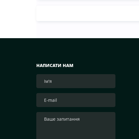
— зазначив Андрій Табалов, генераль
компанії «Волошкове поле». Компанія «Волошкове поле» вже
відправила понад 10 т молока для забе
тероборони в Черкасах.Крім того, від 
можливість безкоштовно отримати пас
бочки за адресами, вказаними на офіці
у Facebook. «Первомайський МКК» орга
т молочних консервів нашим мужнім б
НАПИСАТИ НАМ
доставка зараз непроста, але за допо
вирішує всі ці питання.