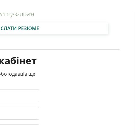
://bit.ly/32UDVtH
ІСЛАТИ РЕЗЮМЕ
кабінет
роботодавців ще