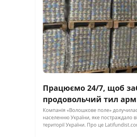
Працюємо 24/7, щоб з
продовольчий тил арм
гендиректор компанії
Компанія «Волошкове поле» долучила
населенню України, яке постраждало ві
поле
території України. Про це Latifundist.
пресслужба компанії. «Сьогодні вся Україна згуртувалась, як