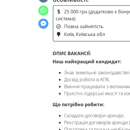
25 000 грн (додатково є бону
система)
Повна зайнятість
Київ, Київська обл
ОПИС ВАКАНСІЇ:
Наш найкращий кандидат:
Знає земельне законодавство
Досвід роботи в АПК;
Вміння працювати з великими
Присітні лідерські якості та к
Що потрібно робити:
Складати договори аренди;
Реєстрація договорів аренди (
Підготовка та подача необхі