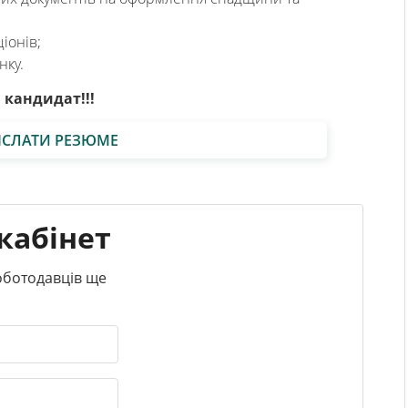
іонів;
нку.
 кандидат!!!
ІСЛАТИ РЕЗЮМЕ
кабінет
роботодавців ще