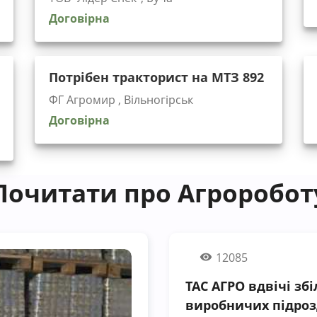
Договірна
Потрібен тракторист на МТЗ 892
ФГ Агромир , Вільногірськ
Договірна
Почитати про Агроробот
12085
ТАС АГРО вдвічі зб
виробничих підроз