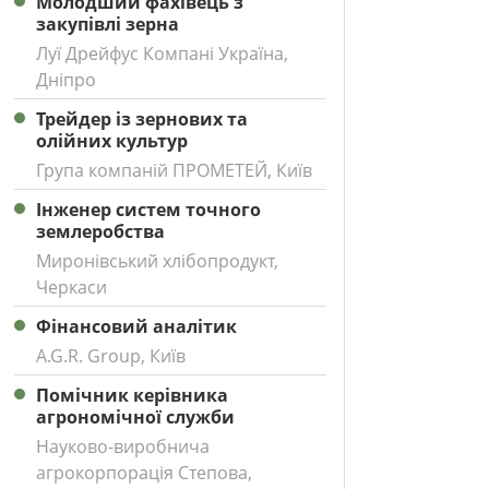
Молодший фахівець з
закупівлі зерна
Луї Дрейфус Компані Україна,
Дніпро
Трейдер із зернових та
олійних культур
Група компаній ПРОМЕТЕЙ, Київ
Інженер систем точного
землеробства
Миронівський хлібопродукт,
Черкаси
Фінансовий аналітик
A.G.R. Group, Київ
Помічник керівника
агрономічної служби
Науково-виробнича
агрокорпорація Степова,