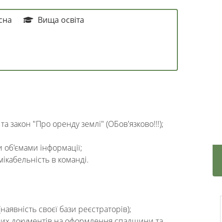
сна
Вища освіта
та
закон "Про оренду землі"
(ОБов'язково!!!)
;
 об'ємами інформації;
омікабельність в команді.
наявність своєї бази реєстраторів);
дних документів на оформлення спадщини та