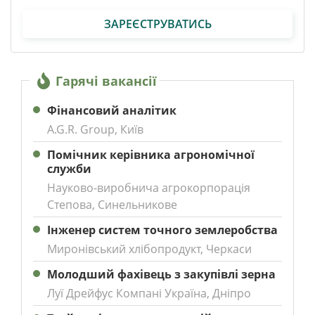
ЗАРЕЄСТРУВАТИСЬ
Гарячі вакансії
Фінансовий аналітик
A.G.R. Group, Київ
Помічник керівника агрономічної
служби
Науково-виробнича агрокорпорація
Степова, Синельникове
Інженер систем точного землеробства
Миронівський хлібопродукт, Черкаси
Молодший фахівець з закупівлі зерна
Луї Дрейфус Компані Україна, Дніпро