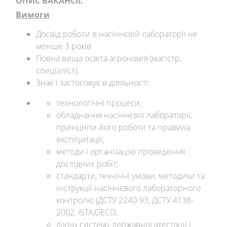
ОПИС ВАКАНСІЇ:
Вимоги
Досвід роботи в насіннєвій лабораторії не
менше 3 років
Повна вища освіта агрономія (магістр,
спеціаліст).
Знає і застосовує в діяльності:
технологічні процеси;
обладнання насіннєвої лабораторії,
принципи його роботи та правила
експлуатації;
методи і організацію проведення
дослідних робіт;
стандарти, технічні умови, методики та
інструкції насіннєвого лабораторного
контролю (ДСТУ 2240-93, ДСТУ 4138-
2002, ISTA,OECD;
діючу систему державної атестації і