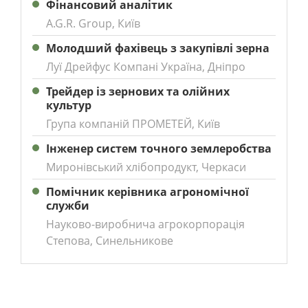
Фінансовий аналітик
A.G.R. Group, Київ
Молодший фахівець з закупівлі зерна
Луї Дрейфус Компані Україна, Дніпро
Трейдер із зернових та олійних
культур
Група компаній ПРОМЕТЕЙ, Київ
Інженер систем точного землеробства
Миронівський хлібопродукт, Черкаси
Помічник керівника агрономічної
служби
Науково-виробнича агрокорпорація
Степова, Синельникове