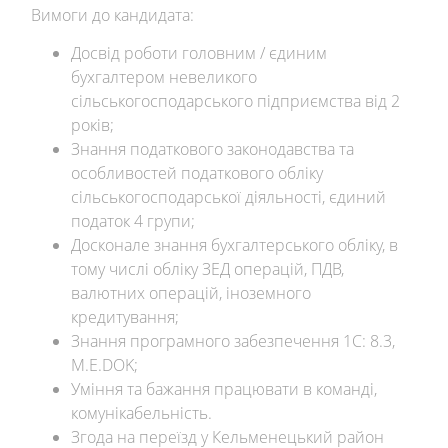
Вимоги до кандидата:
Досвід роботи головним / єдиним
бухгалтером невеликого
сільськогосподарського підприємства від 2
років;
Знання податкового законодавства та
особливостей податкового обліку
сільськогосподарської діяльності, єдиний
податок 4 групи;
Досконале знання бухгалтерського обліку, в
тому числі обліку ЗЕД операцій, ПДВ,
валютних операцій, іноземного
кредитування;
Знання програмного забезпечення 1С: 8.3,
M.E.DOK;
Уміння та бажання працювати в команді,
комунікабельність.
Згода на переїзд у Кельменецький район