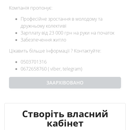
Компанія пропонує:
Професійне зростання в молодому та
дружньому колективі
Зарплату від 23 000 грн на руки на початок
Забезпечення житло
Цікавить більше інформації ? Контактуйте:
0503701316
0672658760 ( viber, telegram)
ЗААРХІВОВАНО
Створіть власний
кабінет