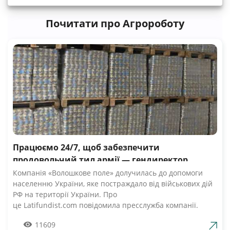
Почитати про Агророботу
Працюємо 24/7, щоб забезпечити
продовольчий тил армії — гендиректор
компанії Волошкове поле
Компанія «Волошкове поле» долучилась до допомоги
населенню України, яке постраждало від військових дій
РФ на території України. Про
це Latifundist.com повідомила пресслужба компанії.
«Сьогодні вся Україна згуртувалась, як ніколи раніше.
11609
Вже шосту добу наші Збройні Сили героїчно стримують