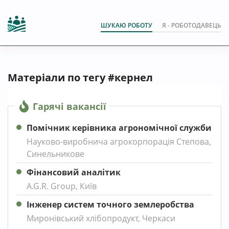
ШУКАЮ РОБОТУ
Я - РОБОТОДАВЕЦЬ
Матеріали по тегу #кернел
Гарячі вакансії
Помічник керівника агрономічної служби
Науково-виробнича агрокорпорація Степова,
Синельникове
Фінансовий аналітик
A.G.R. Group, Київ
Інженер систем точного землеробства
Миронівський хлібопродукт, Черкаси