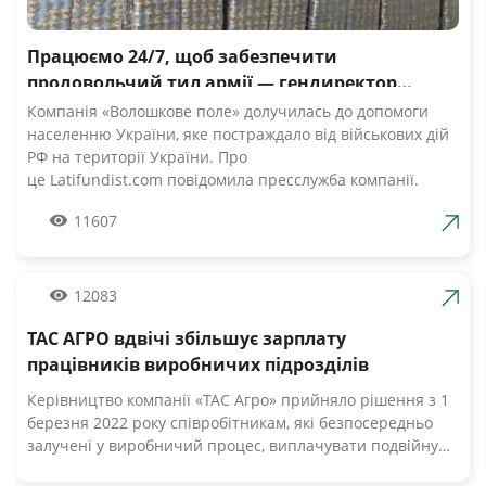
Працюємо 24/7, щоб забезпечити
продовольчий тил армії — гендиректор
компанії Волошкове поле
Компанія «Волошкове поле» долучилась до допомоги
населенню України, яке постраждало від військових дій
РФ на території України. Про
це Latifundist.com повідомила пресслужба компанії.
«Сьогодні вся Україна згуртувалась, як ніколи раніше.
11607
Вже шосту добу наші Збройні Сили героїчно стримують
наступ ворожих російських військ. А ми працюємо 24/7,
щоб забезпечити міцний продовольчий тил нашій
армії», — зазначив Андрій Табалов, генеральний
12083
директор молочної компанії «Волошкове поле».
ТАС АГРО вдвічі збільшує зарплату
Компанія «Волошкове поле» вже відправила понад 10 т
молока для забезпечення біженців та тероборони в
працівників виробничих підрозділів
Черкасах.Крім того, від сьогодні черкасці мають
Керівництво компанії «ТАС Агро» прийняло рішення з 1
можливість безкоштовно отримати пастеризоване
березня 2022 року співробітникам, які безпосередньо
молоко з бочки за адресами, вказаними на офіційній
залучені у виробничий процес, виплачувати подвійну
сторінці компанії у Facebook. «Первомайський МКК»
заробітну плату. Про це Latifundist.com повідомили у
організував відправку 20-ти т молочних консервів