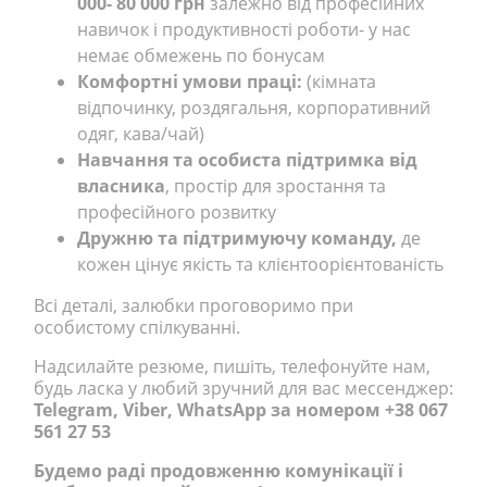
000- 80 000 грн
залежно від професійних
навичок і продуктивності роботи- у нас
немає обмежень по бонусам
Комфортні умови праці:
(кімната
відпочинку, роздягальня, корпоративний
одяг, кава/чай)
Навчання та особиста підтримка від
власника
, простір для зростання та
професійного розвитку
Дружню та підтримуючу команду,
де
кожен цінує якість та клієнтоорієнтованість
Всі деталі, залюбки проговоримо при
особистому спілкуванні.
Надсилайте резюме, пишіть, телефонуйте нам,
будь ласка у любий зручний для вас мессенджер:
Telegram, Viber, WhatsApp за номером +38 067
561 27 53
Будемо раді продовженню комунікації і