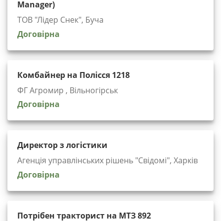
Manager)
ТОВ "Лідер Снек", Буча
Договірна
Комбайнер на Полісся 1218
ФГ Агромир , Вільногірськ
Договірна
Директор з логістики
Агенція управлінських рішень "Cвідомі", Харків
Договірна
Потрібен тракторист на МТЗ 892