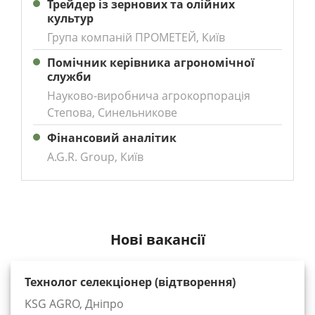
Трейдер із зернових та олійних
культур
Група компаній ПРОМЕТЕЙ, Київ
Помічник керівника агрономічної
служби
Науково-виробнича агрокорпорація
Степова, Синельникове
Фінансовий аналітик
A.G.R. Group, Київ
Нові вакансії
Технолог селекціонер (відтворення)
KSG AGRO, Дніпро