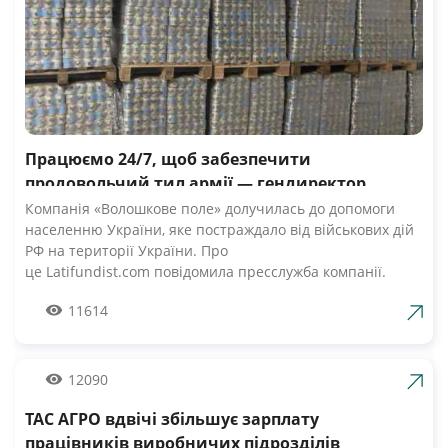
Працюємо 24/7, щоб забезпечити
продовольчий тил армії — гендиректор
компанії Волошкове поле
Компанія «Волошкове поле» долучилась до допомоги
населенню України, яке постраждало від військових дій
РФ на території України. Про
це Latifundist.com повідомила пресслужба компанії.
«Сьогодні вся Україна згуртувалась, як ніколи раніше.
11614
Вже шосту добу наші Збройні Сили героїчно стримують
наступ ворожих російських військ. А ми працюємо 24/7,
щоб забезпечити міцний продовольчий тил нашій
армії», — зазначив Андрій Табалов, генеральний
12090
директор молочної компанії «Волошкове поле».
ТАС АГРО вдвічі збільшує зарплату
Компанія «Волошкове поле» вже відправила понад 10 т
молока для забезпечення біженців та тероборони в
працівників виробничих підрозділів