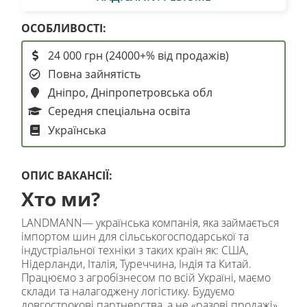
ОСОБЛИВОСТІ:
24 000 грн (24000+% від продажів)
Повна зайнятість
Дніпро, Дніпропетровська обл
Середня спеціальна освіта
Українська
ОПИС ВАКАНСІЇ:
Хто ми?
LANDMANN— українська компанія, яка займається
імпортом шин для сільськогосподарської та
індустріальної техніки з таких країн як: США,
Нідерланди, Італія, Туреччина, Індія та Китай.
Працюємо з агробізнесом по всій Україні, маємо
склади та налагоджену логістику. Будуємо
довгострокові партнерства, а не «разові продажі»