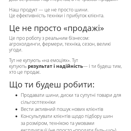
Наш продукт — це не просто шини.
Це ефективність техніки і прибуток клієнта.
Це не просто «продажі»
Це про роботу з реальним бізнесом:
агрохолдинги, фермери, техніка, сезон, великі
угоди.
Тут не купують «на емоціях». Тут
купують
результат і надійність
— і ти будеш тим,
хто це продає.
Що ти будеш робити:
Продавати шини, диски та супутні товари для
сільгосптехніки
Вести активний пошук нових клієнтів
Консультувати клієнтів щодо підбору шин
за розміром, технікою та умовами
експлуатації (не просто «продати будь-що»)