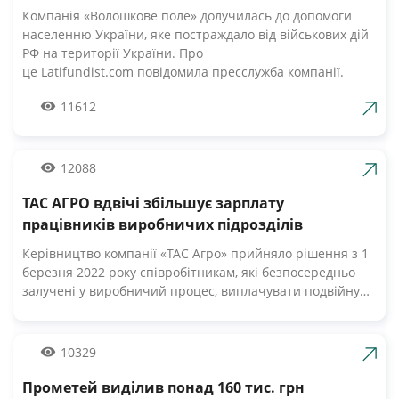
компанії Волошкове поле
Компанія «Волошкове поле» долучилась до допомоги
населенню України, яке постраждало від військових дій
РФ на території України. Про
це Latifundist.com повідомила пресслужба компанії.
«Сьогодні вся Україна згуртувалась, як ніколи раніше.
11612
Вже шосту добу наші Збройні Сили героїчно стримують
наступ ворожих російських військ. А ми працюємо 24/7,
щоб забезпечити міцний продовольчий тил нашій
армії», — зазначив Андрій Табалов, генеральний
12088
директор молочної компанії «Волошкове поле».
ТАС АГРО вдвічі збільшує зарплату
Компанія «Волошкове поле» вже відправила понад 10 т
молока для забезпечення біженців та тероборони в
працівників виробничих підрозділів
Черкасах.Крім того, від сьогодні черкасці мають
Керівництво компанії «ТАС Агро» прийняло рішення з 1
можливість безкоштовно отримати пастеризоване
березня 2022 року співробітникам, які безпосередньо
молоко з бочки за адресами, вказаними на офіційній
залучені у виробничий процес, виплачувати подвійну
сторінці компанії у Facebook. «Первомайський МКК»
заробітну плату. Про це Latifundist.com повідомили у
організував відправку 20-ти т молочних консервів
пресслужбі компанії. «У цей складний час ми високо
нашим мужнім бійцям. Звичайно, доставка зараз
цінуємо мужність і професіоналізм наших працівників.
10329
непроста, але за допомогою ЗСУ компанія вирішує всі ці
Враховуючи виклики та небезпеки, з якими стикаються
питання.
наші люди, ми прийняли рішення збільшити вдвічі
Прометей виділив понад 160 тис. грн