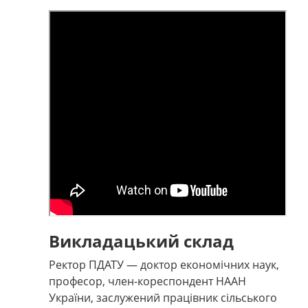
Викладацький склад
Ректор ПДАТУ — доктор економічних наук,
професор, член-кореспондент НААН
України, заслужений працівник сільського