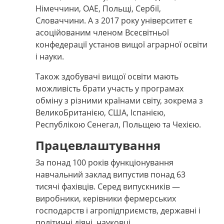
Німеччини, ОАЕ, Польщі, Сербії,
Словаччини. А з 2017 року університет є
асоційованим членом Всесвітньої
конфедерації установ вищої аграрної освіти
і науки.
Також здобувачі вищої освіти мають
можливість брати участь у програмах
обміну з різними країнами світу, зокрема з
ВеликоБританією, США, Іспанією,
Республікою Сенегал, Польщею та Чехією.
Працевлаштування
За понад 100 років функціонування
навчальний заклад випустив понад 63
тисячі фахівців. Серед випускників
—
виробники,
керівники фермерських
господарств і агропідприємств, державні і
політичні діячі, науковці.