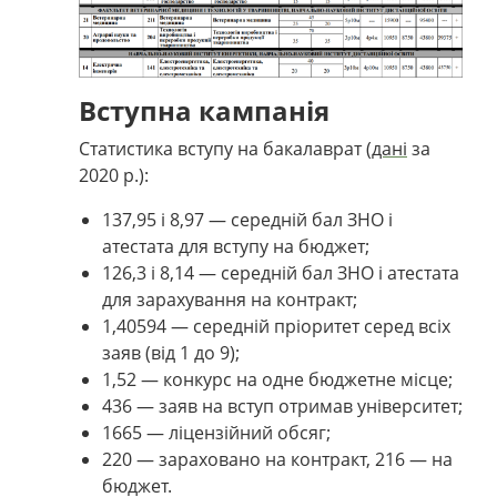
Вступна кампанія
Статистика вступу на бакалаврат (
дані
за
2020 р.):
137,95 і 8,97 — середній бал ЗНО і
атестата для вступу на бюджет;
126,3 і 8,14 — середній бал ЗНО і атестата
для зарахування на контракт;
1,40594
— середній пріоритет серед всіх
заяв (від 1 до 9);
1,52 — конкурс на одне бюджетне місце;
436 — заяв на вступ отримав університет;
1665 — ліцензійний обсяг;
220 — зараховано на контракт, 216 — на
бюджет.