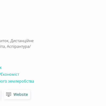
иток, Дистанційне
та, Аспірантура/
к
#Економіст
ного землеробства
Website