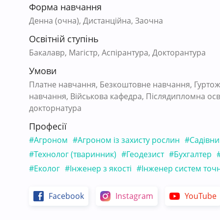
Форма навчання
Денна (очна), Дистанційна, Заочна
Освітній ступінь
Бакалавр, Магістр, Аспірантура, Докторантура
Умови
Платне навчання, Безкоштовне навчання, Гуртож
навчання, Військова кафедра, Післядипломна осві
докторнатура
Професії
#Агроном
#Агроном із захисту рослин
#Садівни
#Технолог (тваринник)
#Геодезист
#Бухгалтер
#Еколог
#Інженер з якості
#Інженер систем точ
Facebook
Instagram
YouTube