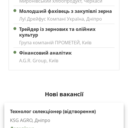
Миронівський хлібопродукт, Черкаси
Молодший фахівець з закупівлі зерна
Луї Дрейфус Компані Україна, Дніпро
Трейдер із зернових та олійних
культур
Група компаній ПРОМЕТЕЙ, Київ
Фінансовий аналітик
A.G.R. Group, Київ
Нові вакансії
Технолог селекціонер (відтворення)
KSG AGRO, Дніпро