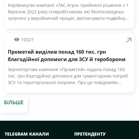
Черкасах.Крім того, від сьогодні черкасці мають
Керівництво компанії «ТАС Агро» прийняло рішення з 1
можливість безкоштовно отримати пастеризоване
березня 2022 року співробітникам, які безпосередньо
молоко з бочки за адресами, вказаними на офіційній
залучені у виробничий процес, виплачувати подвійну
сторінці компанії у Facebook. «Первомайський МКК»
заробітну плату. Про це Latifundist.com повідомили у
організував відправку 20-ти т молочних консервів
пресслужбі компанії. «У цей складний час ми високо
нашим мужнім бійцям. Звичайно, доставка зараз
цінуємо мужність і професіоналізм наших працівників.
10327
непроста, але за допомогою ЗСУ компанія вирішує всі ці
Враховуючи виклики та небезпеки, з якими стикаються
питання.
наші люди, ми прийняли рішення збільшити вдвічі
Прометей виділив понад 160 тис. грн
оплату праці у виробничих підрозділах. Я щиро дякую
благодійної допомоги для ЗСУ й тероборони
всім працівникам «ТАС Агро» за невтомну працю та за
Зерноторгова компанія «Прометей» надала понад 160
любов до нашої рідної землі», — підсумував Нил
тис. грн благодійної допомоги для гуманітарних потреб
Немировченко, в.о. генерального директора компанії. За
ЗСУ та територіальної охорони. Про це повідомляє
словами Нила Немировченка, виробничі процеси на
пресслужба компанії. Кошти спрямовані на закупівлю
кластерах організовані на найвищому рівні. Працівники
матеріально-технічних, продовольчих, медичних засобів
агрохолдингу повністю забезпечені всім необхідним —
БІЛЬШЕ
для військових, що захищають Миколаївську область.
від доставки на робочі місця до харчування в полях.
Команда ГК «Прометей» прийняла рішення не
Незважаючи на війну в Україні, компанія продовжує
залишатися осторонь та допомогти українським
підтримувати продовольчу безпеку нашої держави.
захисникам, організувавши закупівлю та логістику
«Усвідомлюючи свою відповідальність перед
необхідних військових матеріальних засобів. У компанії
українським народом, ми організовуємо і виконуємо
TELEGRAM КАНАЛИ
ПРЕТЕНДЕНТУ
зазначають, що наразі займаються також організацією
весняно-польові роботи», — зазначили в компанії. На