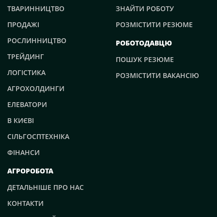
міжрегіонального складу, на базі якого
полях Західного і Центрального кластерів агрохолдингу
ТВАРИННИЦТВО
ЗНАЙТИ РОБОТУ
акумулюватиметься необхідна військова товарна
розпочато внесення добрив. Команда «ТАС Агро» робить
номенклатура. «Зараз, в умовах тотального дефіциту, не
ПРОДАЖІ
РОЗМІСТИТИ РЕЗЮМЕ
усе можливе для стабільної і безперебійної роботи
лише медикаментів та певної техніки, а й елементарно
структурних підрозділів. Це дозволить нам
РОСЛИННИЦТВО
РОБОТОДАВЦЮ
— предметів першої необхідності, наша команда працює
якнайшвидше почати відбудовувати Україну після нашої
у посиленому режимі, щоб закупити для наших
перемоги над ворогом.
ТРЕЙДИНГ
ПОШУК РЕЗЮМЕ
Захисників матеріальні, продовольчі та інші засоби.
ЛОГІСТИКА
Крім того, ми беремо на себе ризики, пов'язані з
РОЗМІСТИТИ ВАКАНСІЮ
логістикою. Ми розуміємо, наскільки важливо
АГРОХОЛДИНГИ
максимально допомогти нашим хлопцям, які працюють
ЕЛЕВАТОРИ
на передовій та повністю беруть на себе ризики,
пов'язані із захистом нашого життя!», — зазначили в
В КИЄВІ
компанії. ГК «Прометей» висловлює подяку
Миколаївській ОДА та представникам місцевого
СІЛЬГОСПТЕХНІКА
самоврядування за оперативне інформування щодо
ФІНАНСИ
необхідної армії номенклатури товарів. «Своєму успіху
ми зобов'язані українському народу, і саме час надати
АГРОРОБОТА
допомогу зі своєї сторони. Ми маємо об'єднатися і
організувати допомогу нашій армії! Ми щодня
ДЕТАЛЬНІШЕ ПРО НАС
повідомлятимемо про нашу роботу в цьому напрямку,
КОНТАКТИ
щоб об'єднати бізнес у бажанні підтримати українських
захисників. Це не остання допомога, яку надає наша