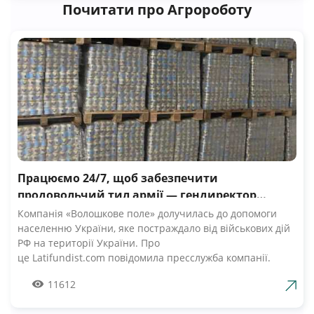
Почитати про Агророботу
Працюємо 24/7, щоб забезпечити
продовольчий тил армії — гендиректор
компанії Волошкове поле
Компанія «Волошкове поле» долучилась до допомоги
населенню України, яке постраждало від військових дій
РФ на території України. Про
це Latifundist.com повідомила пресслужба компанії.
«Сьогодні вся Україна згуртувалась, як ніколи раніше.
11612
Вже шосту добу наші Збройні Сили героїчно стримують
наступ ворожих російських військ. А ми працюємо 24/7,