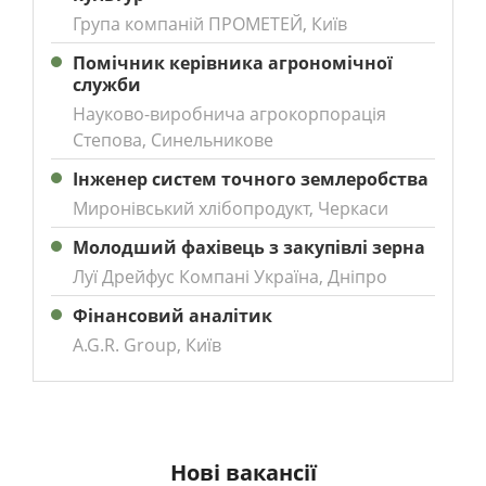
Група компаній ПРОМЕТЕЙ, Київ
Помічник керівника агрономічної
служби
Науково-виробнича агрокорпорація
Степова, Синельникове
Інженер систем точного землеробства
Миронівський хлібопродукт, Черкаси
Молодший фахівець з закупівлі зерна
Луї Дрейфус Компані Україна, Дніпро
Фінансовий аналітик
A.G.R. Group, Київ
Нові вакансії