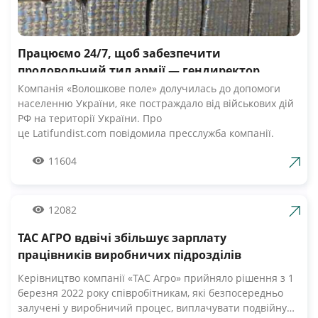
Працюємо 24/7, щоб забезпечити
продовольчий тил армії — гендиректор
компанії Волошкове поле
Компанія «Волошкове поле» долучилась до допомоги
населенню України, яке постраждало від військових дій
РФ на території України. Про
це Latifundist.com повідомила пресслужба компанії.
«Сьогодні вся Україна згуртувалась, як ніколи раніше.
11604
Вже шосту добу наші Збройні Сили героїчно стримують
наступ ворожих російських військ. А ми працюємо 24/7,
щоб забезпечити міцний продовольчий тил нашій
армії», — зазначив Андрій Табалов, генеральний
12082
директор молочної компанії «Волошкове поле».
ТАС АГРО вдвічі збільшує зарплату
Компанія «Волошкове поле» вже відправила понад 10 т
молока для забезпечення біженців та тероборони в
працівників виробничих підрозділів
Черкасах.Крім того, від сьогодні черкасці мають
Керівництво компанії «ТАС Агро» прийняло рішення з 1
можливість безкоштовно отримати пастеризоване
березня 2022 року співробітникам, які безпосередньо
молоко з бочки за адресами, вказаними на офіційній
залучені у виробничий процес, виплачувати подвійну
сторінці компанії у Facebook. «Первомайський МКК»