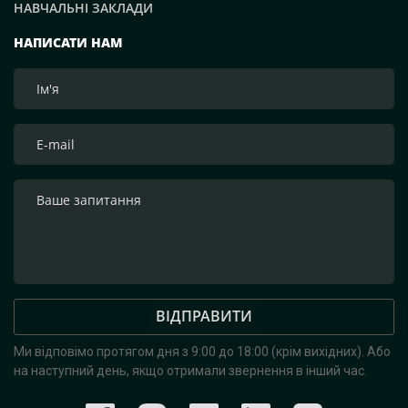
НАВЧАЛЬНІ ЗАКЛАДИ
приєднатися до цієї Святої доброї справи!», — зазначим
засновник компанії Рафаель Гороян. Перемога буде за
НАПИСАТИ НАМ
нами! Слава Україні!
ВІДПРАВИТИ
Ми відповімо протягом дня з 9:00 до 18:00 (крім вихідних).
Або
на наступний день, якщо отримали звернення в інший час.