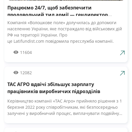
Працюємо 24/7, щоб забезпечити
продовольчий тил армії — гендиректор
компанії Волошкове поле
Компанія «Волошкове поле» долучилась до допомоги
населенню України, яке постраждало від військових дій
РФ на території України. Про
це Latifundist.com повідомила пресслужба компанії.
«Сьогодні вся Україна згуртувалась, як ніколи раніше.
11604
Вже шосту добу наші Збройні Сили героїчно стримують
наступ ворожих російських військ. А ми працюємо 24/7,
щоб забезпечити міцний продовольчий тил нашій
армії», — зазначив Андрій Табалов, генеральний
12082
директор молочної компанії «Волошкове поле».
ТАС АГРО вдвічі збільшує зарплату
Компанія «Волошкове поле» вже відправила понад 10 т
молока для забезпечення біженців та тероборони в
працівників виробничих підрозділів
Черкасах.Крім того, від сьогодні черкасці мають
Керівництво компанії «ТАС Агро» прийняло рішення з 1
можливість безкоштовно отримати пастеризоване
березня 2022 року співробітникам, які безпосередньо
молоко з бочки за адресами, вказаними на офіційній
залучені у виробничий процес, виплачувати подвійну
сторінці компанії у Facebook. «Первомайський МКК»
заробітну плату. Про це Latifundist.com повідомили у
організував відправку 20-ти т молочних консервів
пресслужбі компанії. «У цей складний час ми високо
нашим мужнім бійцям. Звичайно, доставка зараз
цінуємо мужність і професіоналізм наших працівників.