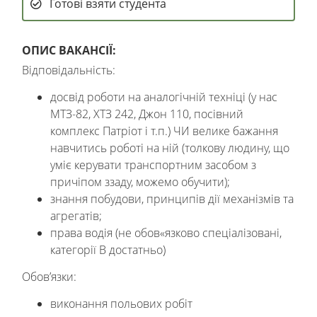
Готові взяти студента
ОПИС ВАКАНСІЇ:
Відповідальність:
досвід роботи на аналогічній техніці (у нас
МТЗ-82, ХТЗ 242, Джон 110, посівний
комплекс Патріот і т.п.) ЧИ велике бажання
навчитись роботі на ній (толкову людину, що
уміє керувати транспортним засобом з
причіпом ззаду, можемо обучити);
знання побудови, принципів дії механізмів та
агрегатів;
права водія (не обов«язково спеціалізовані,
категорії В достатньо)
Обов’язки:
виконання польових робіт