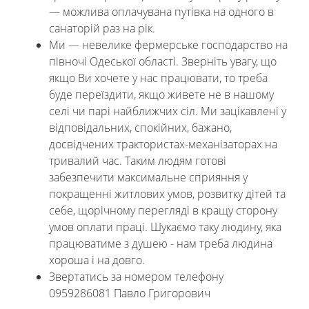
— можлива оплачувана путівка на одного в
санаторій раз на рік.
Ми — невелике фермерське господарство на
півночі Одеської області. Зверніть увагу, що
якщо Ви хочете у нас працювати, то треба
буде переїздити, якщо живете не в нашому
селі чи парі найближчих сіл. Ми зацікавлені у
відповідальних, спокійних, бажано,
досвідчених трактористах-механізаторах на
тривалий час. Таким людям готові
забезпечити максимальне сприяння у
покращенні житлових умов, розвитку дітей та
себе, щорічному перегляді в кращу сторону
умов оплати праці. Шукаємо таку людину, яка
працюватиме з душею - нам треба людина
хороша і на довго.
Звертатись за номером телефону
0959286081 Павло Григорович