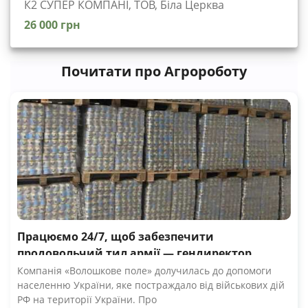
К2 СУПЕР КОМПАНІ, ТОВ, Біла Церква
26 000 грн
Почитати про Агророботу
Працюємо 24/7, щоб забезпечити
продовольчий тил армії — гендиректор
компанії Волошкове поле
Компанія «Волошкове поле» долучилась до допомоги
населенню України, яке постраждало від військових дій
РФ на території України. Про