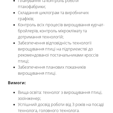
Планування та контроль роботи
птахофабрики;
Складання циклограм та виробничих
графіків;
Контроль всіх процесів вирощування курчат-
бройлерів, контроль мікроклімату та
дотримання технологій;
Забезпечення відповідність технології
вирощування птиці на підприємстві до
рекомендованої постачальниками кроссів
птиці;
Забезпечення планових показників
вирощування птиці.
В
имоги:
Вища освіта: технолог з вирощування птиці,
зооінженер;
Успішний досвід роботи від 3 років на посаді
технолога, головного технолога.