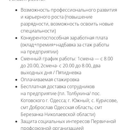
Возможность профессионального развития
и карьерного роста (повышение
разрядности, возможность освоить новые
специальности)
Конкурентоспособная заработная плата
(оклад+премия+надбавка за стаж работы
на предприятии)
Сменный график работы: 1смена — с 8.00
до 20.00, 2смена- с 20.00 до 8.00, два
выходных дня / Пятидневка
Оплачиваемая стажировка
Бесплатная доставка сотрудников
на предприятие (пл. Толбухина/ пос.
Котовского г. Одесса; г. Южный; с. Курисове,
смт Доброслав Одесская область; смт
Березанка Николаевской области)
Защита социальных интересов Первичной
профсоюзной организацией