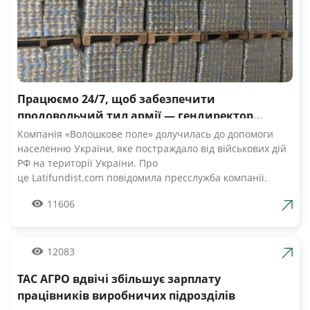
Працюємо 24/7, щоб забезпечити
продовольчий тил армії — гендиректор
компанії Волошкове поле
Компанія «Волошкове поле» долучилась до допомоги
населенню України, яке постраждало від військових дій
РФ на території України. Про
це Latifundist.com повідомила пресслужба компанії.
«Сьогодні вся Україна згуртувалась, як ніколи раніше.
11606
Вже шосту добу наші Збройні Сили героїчно стримують
наступ ворожих російських військ. А ми працюємо 24/7,
щоб забезпечити міцний продовольчий тил нашій
армії», — зазначив Андрій Табалов, генеральний
12083
директор молочної компанії «Волошкове поле».
ТАС АГРО вдвічі збільшує зарплату
Компанія «Волошкове поле» вже відправила понад 10 т
молока для забезпечення біженців та тероборони в
працівників виробничих підрозділів
Черкасах.Крім того, від сьогодні черкасці мають