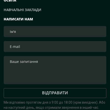
ОСВІТА
організація логістики. Тому ми просимо всіх
НАВЧАЛЬНІ ЗАКЛАДИ
приєднатися до цієї Святої доброї справи!», — зазначим
засновник компанії Рафаель Гороян. Перемога буде за
НАПИСАТИ НАМ
нами! Слава Україні!
ВІДПРАВИТИ
Ми відповімо протягом дня з 9:00 до 18:00 (крім вихідних).
Або
на наступний день, якщо отримали звернення в інший час.