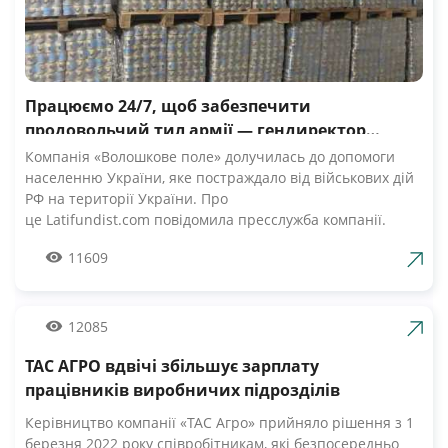
Працюємо 24/7, щоб забезпечити
продовольчий тил армії — гендиректор
компанії Волошкове поле
Компанія «Волошкове поле» долучилась до допомоги
населенню України, яке постраждало від військових дій
РФ на території України. Про
це Latifundist.com повідомила пресслужба компанії.
«Сьогодні вся Україна згуртувалась, як ніколи раніше.
11609
Вже шосту добу наші Збройні Сили героїчно стримують
наступ ворожих російських військ. А ми працюємо 24/7,
щоб забезпечити міцний продовольчий тил нашій
армії», — зазначив Андрій Табалов, генеральний
12085
директор молочної компанії «Волошкове поле».
ТАС АГРО вдвічі збільшує зарплату
Компанія «Волошкове поле» вже відправила понад 10 т
молока для забезпечення біженців та тероборони в
працівників виробничих підрозділів
Черкасах.Крім того, від сьогодні черкасці мають
Керівництво компанії «ТАС Агро» прийняло рішення з 1
можливість безкоштовно отримати пастеризоване
березня 2022 року співробітникам, які безпосередньо