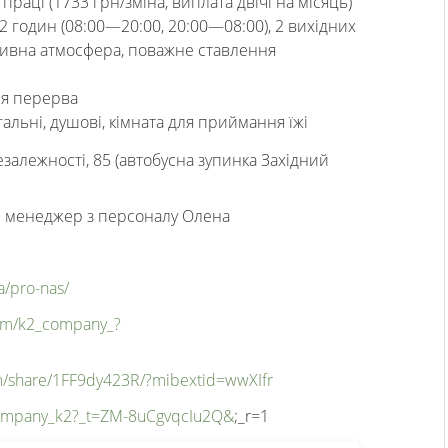
праці (1733 грн/зміна, виплата двічі на місяць)
12 годин (08:00—20:00, 20:00—08:00), 2 вихідних
тивна атмосфера, поважне ставлення
ня перерва
гальні, душові, кімната для приймання їжі
езалежності, 85 (автобусна зупинка Західний
,
менеджер з персоналу Олена
a/pro-nas/
com/k2_company_?
m/share/1FF9dy423R/?mibextid=wwXIfr
company_k2?_t=ZM-8uCgvqcIu2Q&
;_r=1