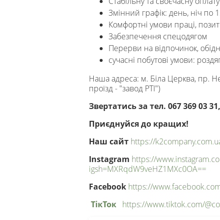
Стабільну та своєчасну оплату 
Змінний графік: день, ніч по 
Комфортні умови праці, пози
Забезпечення спецодягом
Перерви на відпочинок, обід
сучасні побутові умови: роздя
Наша адреса: м. Біла Церква, пр. Н
проїзд - "завод РТІ")
Звертатись за тел.
067 369 03 31
Приєднуйся до кращих!
Наш сайт
https://k2company.com.u
Instagram
https://www.instagram.
igsh=MXRqdW9veHZ1MXc0OA==
Facebook
https://www.facebook.co
ТікТок
https://www.tiktok.com/@