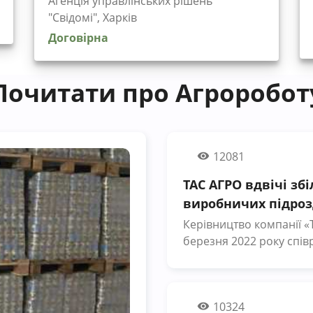
Агенція управлінських рішень
"Cвідомі", Харків
Договірна
Почитати про Агроробот
12081
ТАС АГРО вдвічі зб
виробничих підроз
Керівництво компанії «
березня 2022 року спів
залучені у виробничий
заробітну плату. Про це
пресслужбі компанії. «У цей складний час ми високо цінуємо
10324
мужність і професіонал