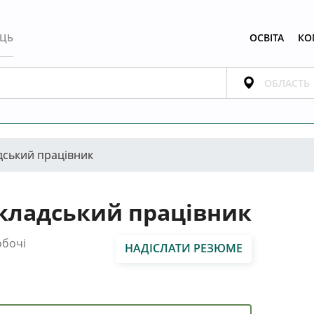
ЕЦЬ
ОСВІТА
КО
дський працівник
кладський працівник
обочі
НАДІСЛАТИ РЕЗЮМЕ