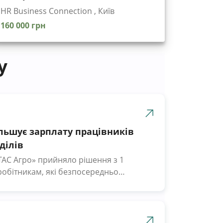
HR Business Connection , Київ
160 000 грн
у
ільшує зарплату працівників
ділів
ТАС Агро» прийняло рішення з 1
робітникам, які безпосередньо
 процес, виплачувати подвійну
 Latifundist.com повідомили у
ізм наших працівників. Враховуючи