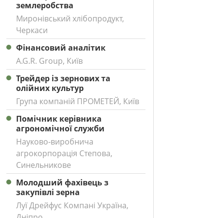
землеробства
Миронівський хлібопродукт,
Черкаси
Фінансовий аналітик
A.G.R. Group, Київ
Трейдер із зернових та
олійних культур
Група компаній ПРОМЕТЕЙ, Київ
Помічник керівника
агрономічної служби
Науково-виробнича
агрокорпорація Степова,
Синельникове
Молодший фахівець з
закупівлі зерна
Луї Дрейфус Компані Україна,
Дніпро