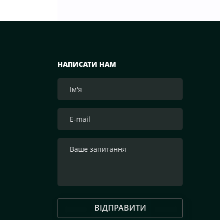
тероборони в Черкасах.Крім того, від 
можливість безкоштовно отримати пас
бочки за адресами, вказаними на офіці
у Facebook. «Первомайський МКК» орга
т молочних консервів нашим мужнім б
НАПИСАТИ НАМ
доставка зараз непроста, але за допо
вирішує всі ці питання.
ВІДПРАВИТИ