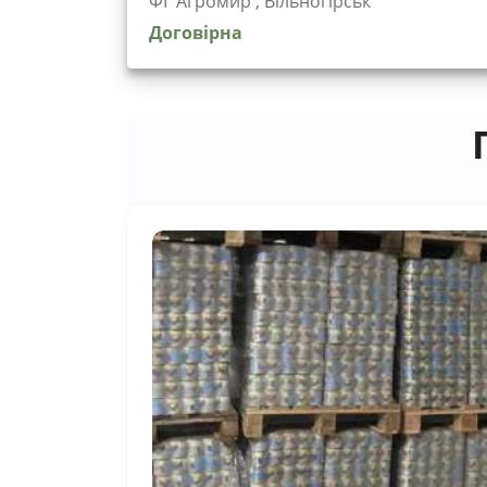
ФГ Агромир , Вільногірськ
Договірна