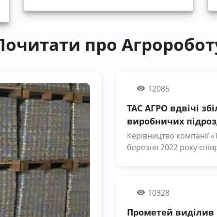
Почитати про Агроробот
12085
ТАС АГРО вдвічі зб
виробничих підроз
Керівництво компанії «
березня 2022 року спів
залучені у виробничий
заробітну плату. Про це
пресслужбі компанії. «У цей складний час ми високо цінуємо
10328
мужність і професіонал
виклики та небезпеки, 
Прометей виділив п