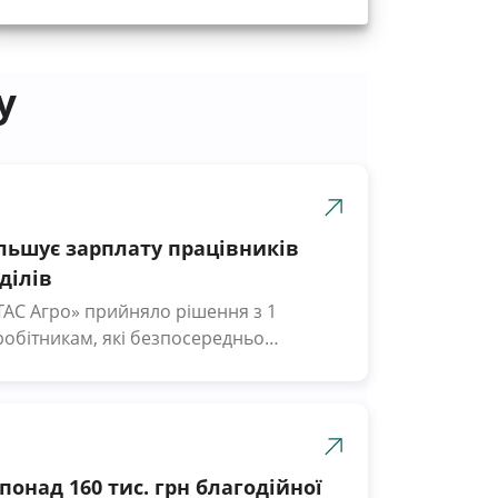
у
ільшує зарплату працівників
ділів
ТАС Агро» прийняло рішення з 1
робітникам, які безпосередньо
 процес, виплачувати подвійну
 Latifundist.com повідомили у
ізм наших працівників. Враховуючи
з якими стикаються наші люди, ми
онад 160 тис. грн благодійної