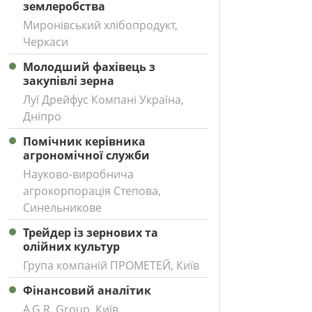
землеробства
Миронівський хлібопродукт,
Черкаси
Молодший фахівець з
закупівлі зерна
Луї Дрейфус Компані Україна,
Дніпро
Помічник керівника
агрономічної служби
Науково-виробнича
агрокорпорація Степова,
Синельникове
Трейдер із зернових та
олійних культур
Група компаній ПРОМЕТЕЙ, Київ
Фінансовий аналітик
A.G.R. Group, Київ