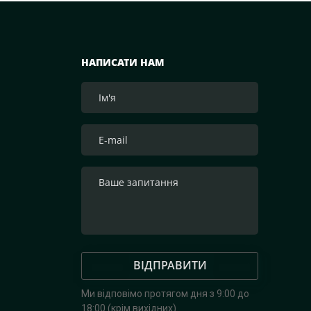
бочки за адресами, вказаними на офіці
у Facebook. «Первомайський МКК» орга
т молочних консервів нашим мужнім б
НАПИСАТИ НАМ
доставка зараз непроста, але за допо
вирішує всі ці питання.
ВІДПРАВИТИ
Ми відповімо протягом дня з 9:00 до
18:00 (крім вихідних).