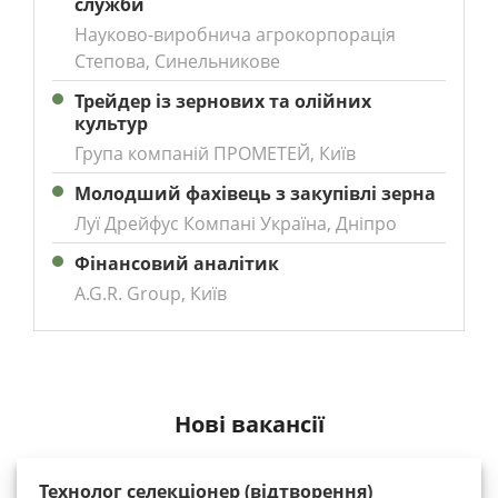
служби
Науково-виробнича агрокорпорація
Степова, Синельникове
Трейдер із зернових та олійних
культур
Група компаній ПРОМЕТЕЙ, Київ
Молодший фахівець з закупівлі зерна
Луї Дрейфус Компані Україна, Дніпро
Фінансовий аналітик
A.G.R. Group, Київ
Нові вакансії
Технолог селекціонер (відтворення)