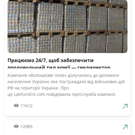
Працюємо 24/7, щоб забезпечити
продовольчий тил армії — гендиректор
компанії Волошкове поле
Компанія «Волошкове поле» долучилась до допомоги
населенню України, яке постраждало від військових дій
РФ на території України. Про
це Latifundist.com повідомила пресслужба компанії.
«Сьогодні вся Україна згуртувалась, як ніколи раніше.
11612
Вже шосту добу наші Збройні Сили героїчно стримують
наступ ворожих російських військ. А ми працюємо 24/7,
щоб забезпечити міцний продовольчий тил нашій
армії», — зазначив Андрій Табалов, генеральний
12089
директор молочної компанії «Волошкове поле».