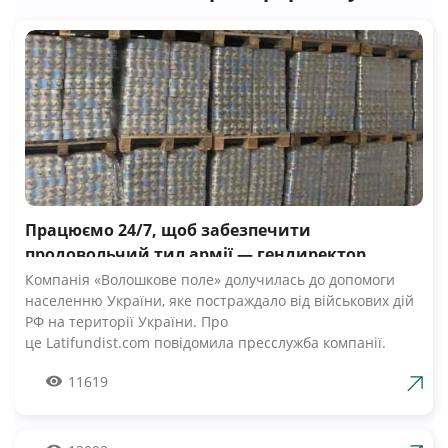
Працюємо 24/7, щоб забезпечити
продовольчий тил армії — гендиректор
компанії Волошкове поле
Компанія «Волошкове поле» долучилась до допомоги
населенню України, яке постраждало від військових дій
РФ на території України. Про
це Latifundist.com повідомила пресслужба компанії.
«Сьогодні вся Україна згуртувалась, як ніколи раніше.
11619
Вже шосту добу наші Збройні Сили героїчно стримують
наступ ворожих російських військ. А ми працюємо 24/7,
щоб забезпечити міцний продовольчий тил нашій
армії», — зазначив Андрій Табалов, генеральний