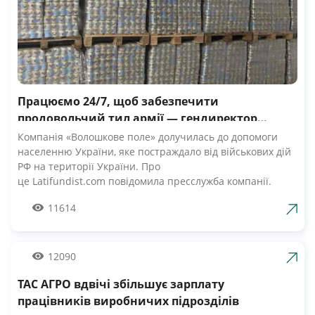
Працюємо 24/7, щоб забезпечити
продовольчий тил армії — гендиректор
компанії Волошкове поле
Компанія «Волошкове поле» долучилась до допомоги
населенню України, яке постраждало від військових дій
РФ на території України. Про
це Latifundist.com повідомила пресслужба компанії.
«Сьогодні вся Україна згуртувалась, як ніколи раніше.
11614
Вже шосту добу наші Збройні Сили героїчно стримують
наступ ворожих російських військ. А ми працюємо 24/7,
щоб забезпечити міцний продовольчий тил нашій
армії», — зазначив Андрій Табалов, генеральний
12090
директор молочної компанії «Волошкове поле».
ТАС АГРО вдвічі збільшує зарплату
Компанія «Волошкове поле» вже відправила понад 10 т
молока для забезпечення біженців та тероборони в
працівників виробничих підрозділів
Черкасах.Крім того, від сьогодні черкасці мають