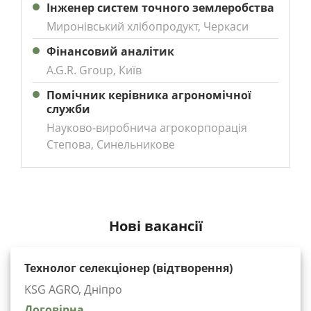
Інженер систем точного землеробства
Миронівський хлібопродукт, Черкаси
Фінансовий аналітик
A.G.R. Group, Київ
Помічник керівника агрономічної
служби
Науково-виробнича агрокорпорація
Степова, Синельникове
Нові вакансії
Технолог селекціонер (відтворення)
KSG AGRO, Дніпро
Договірна