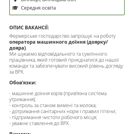
Середня освіта
ОПИС ВАКАНСІЇ:
Фермерське господарство запрошує на роботу
оператора машинного доїння (доярку/
дояра)
.
Ми шукаємо відповідального та сумлінного
працівника, який готовий приєднатися до нашої
команди та забезпечувати високий рівень догляду
за ВРХ.
Обов’язки:
- машинне доїння корів (прив’язна система
утримання);
- контроль за станом вимені та молока;
- дотримання санітарних норм і правил гігієни;
- підтримання чистоти робочого місця;
- уважне ставлення до ВРХ.
Вимоги: