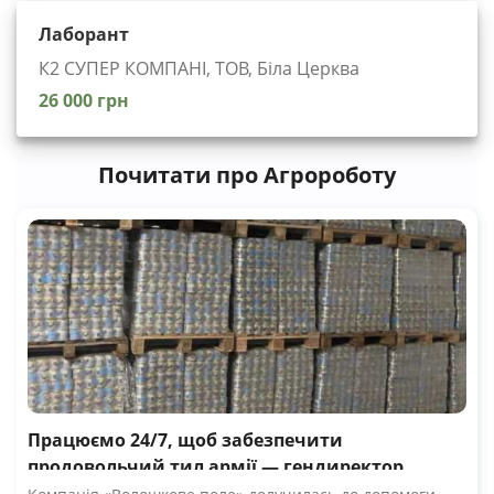
Лаборант
К2 СУПЕР КОМПАНІ, ТОВ, Біла Церква
26 000 грн
Почитати про Агророботу
Працюємо 24/7, щоб забезпечити
продовольчий тил армії — гендиректор
компанії Волошкове поле