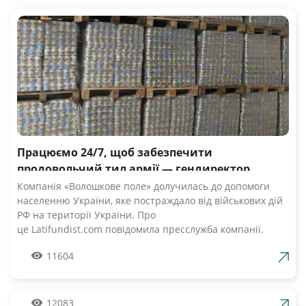
Працюємо 24/7, щоб забезпечити
продовольчий тил армії — гендиректор
компанії Волошкове поле
Компанія «Волошкове поле» долучилась до допомоги
населенню України, яке постраждало від військових дій
РФ на території України. Про
це Latifundist.com повідомила пресслужба компанії.
«Сьогодні вся Україна згуртувалась, як ніколи раніше.
11604
Вже шосту добу наші Збройні Сили героїчно стримують
наступ ворожих російських військ. А ми працюємо 24/7,
щоб забезпечити міцний продовольчий тил нашій
армії», — зазначив Андрій Табалов, генеральний
12083