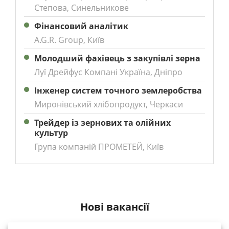
Степова, Синельникове
Фінансовий аналітик
A.G.R. Group, Київ
Молодший фахівець з закупівлі зерна
Луї Дрейфус Компані Україна, Дніпро
Інженер систем точного землеробства
Миронівський хлібопродукт, Черкаси
Трейдер із зернових та олійних
культур
Група компаній ПРОМЕТЕЙ, Київ
Нові вакансії