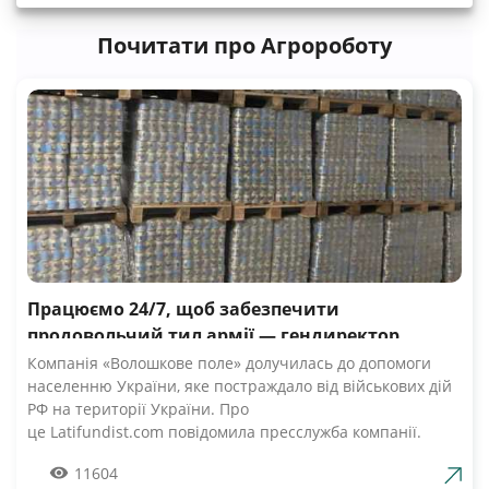
Почитати про Агророботу
Працюємо 24/7, щоб забезпечити
продовольчий тил армії — гендиректор
компанії Волошкове поле
Компанія «Волошкове поле» долучилась до допомоги
населенню України, яке постраждало від військових дій
РФ на території України. Про
це Latifundist.com повідомила пресслужба компанії.
«Сьогодні вся Україна згуртувалась, як ніколи раніше.
11604
Вже шосту добу наші Збройні Сили героїчно стримують