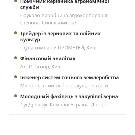
Помічник керівника агрономічної
служби
Науково-виробнича агрокорпорація
Степова, Синельникове
Трейдер із зернових та олійних
культур
Група компаній ПРОМЕТЕЙ, Київ
Фінансовий аналітик
A.G.R. Group, Київ
Інженер систем точного землеробства
Миронівський хлібопродукт, Черкаси
Молодший фахівець з закупівлі зерна
Луї Дрейфус Компані Україна, Дніпро