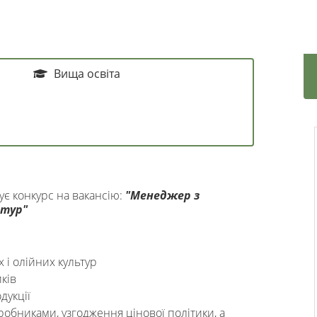
Вища освіта
є конкурс на вакансію:
"
Менеджер з
ьтур
"
х і олійних культур
ків
дукції
робниками, узгодження цінової політики, а