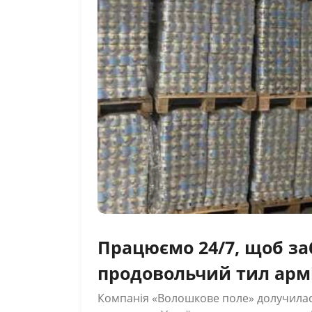
Працюємо 24/7, щоб з
продовольчий тил арм
гендиректор компанії
Компанія «Волошкове поле» долучила