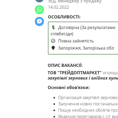
ЗЕД, Менеджер з продажу
14.02.2022
ОСОБЛИВОСТІ:
Договірна (За результатами
співбесіди)
Повна зайнятість
Запоріжжя, Запорізька обл
ОПИС ВАКАНСІЇ:
ТОВ "ТРЕЙДОПТМАРКЕТ"
оголошу
закупівлі зернових і олійних кул
Основні обов’язки:
Організація закупівлі зернови
Залучення нових постачальни
Пошук необхідних обсягів про
Ведення переговорів с с/г ви