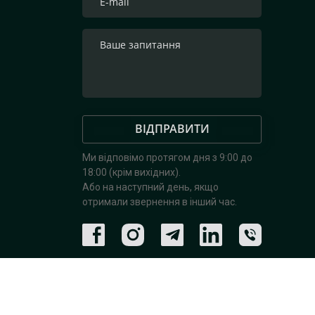
ВІДПРАВИТИ
Ми відповімо протягом дня з 9:00 до
18:00 (крім вихідних).
Або на наступний день, якщо
отримали звернення в інший час.