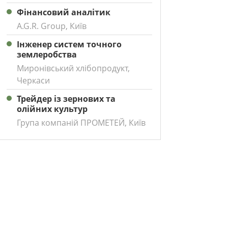
Фінансовий аналітик
A.G.R. Group, Київ
Інженер систем точного
землеробства
Миронівський хлібопродукт,
Черкаси
Трейдер із зернових та
олійних культур
Група компаній ПРОМЕТЕЙ, Київ