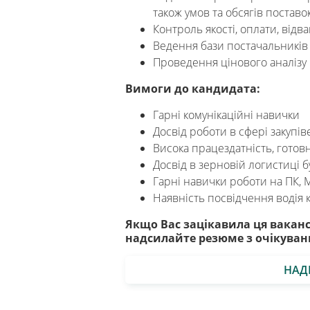
також умов та обсягів поставо
Контроль якості, оплати, відв
Ведення бази постачальників
Проведення цінового аналізу р
Вимоги до кандидата:
Гарні комунікаційні навички
Досвід роботи в сфері закупів
Висока працездатність, готов
Досвід в зерновій логистиці
Гарні навички роботи на ПК, 
Наявність посвідчення водія к
Якщо Вас зацікавила ця вакансі
надсилайте резюме з очікуван
НАД