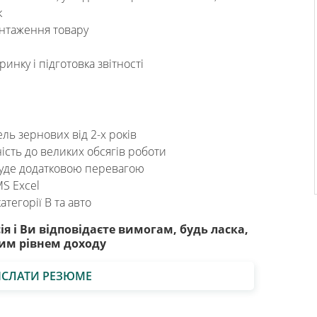
к
антаження товару
инку і підготовка звітності
ель зернових від 2-х років
ність до великих обсягів роботи
 буде додатковою перевагою
MS Excel
атегорії В та авто
я і Ви відповідаєте вимогам, будь ласка,
им рівнем доходу
ІСЛАТИ РЕЗЮМЕ