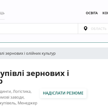
ЕЦЬ
ОСВІТА
КО
лі зернових і олійних культур
упівлі зернових і
р
инги, Логістика,
НАДІСЛАТИ РЕЗЮМЕ
мові заводи,
акупівель, Менеджер