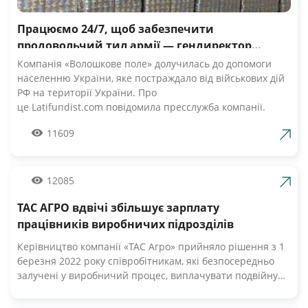
Працюємо 24/7, щоб забезпечити
продовольчий тил армії — гендиректор
компанії Волошкове поле
Компанія «Волошкове поле» долучилась до допомоги
населенню України, яке постраждало від військових дій
РФ на території України. Про
це Latifundist.com повідомила пресслужба компанії.
«Сьогодні вся Україна згуртувалась, як ніколи раніше.
11609
Вже шосту добу наші Збройні Сили героїчно стримують
наступ ворожих російських військ. А ми працюємо 24/7,
щоб забезпечити міцний продовольчий тил нашій
армії», — зазначив Андрій Табалов, генеральний
12085
директор молочної компанії «Волошкове поле».
ТАС АГРО вдвічі збільшує зарплату
Компанія «Волошкове поле» вже відправила понад 10 т
молока для забезпечення біженців та тероборони в
працівників виробничих підрозділів
Черкасах.Крім того, від сьогодні черкасці мають
Керівництво компанії «ТАС Агро» прийняло рішення з 1
можливість безкоштовно отримати пастеризоване
березня 2022 року співробітникам, які безпосередньо
молоко з бочки за адресами, вказаними на офіційній
залучені у виробничий процес, виплачувати подвійну
сторінці компанії у Facebook. «Первомайський МКК»
заробітну плату. Про це Latifundist.com повідомили у
організував відправку 20-ти т молочних консервів
пресслужбі компанії. «У цей складний час ми високо