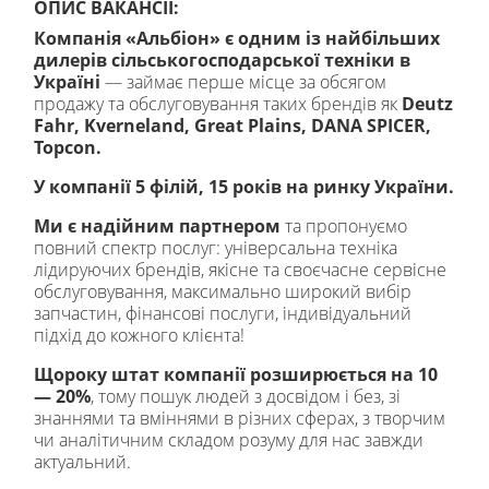
ОПИС ВАКАНСІЇ:
Компанія «Альбіон» є одним із найбільших
дилерів сільськогосподарської техніки в
Україні
— займає перше місце за обсягом
продажу та обслуговування таких брендів як
Deutz
Fahr, Kverneland, Great Plains, DANA SPICER,
Topcon.
У компанії 5 філій, 15 років на ринку України.
Ми є надійним
партнером
та пропонуємо
повний спектр послуг: універсальна техніка
лідируючих брендів, якісне та своєчасне сервісне
обслуговування, максимально широкий вибір
запчастин, фінансові послуги, індивідуальний
підхід до кожного клієнта!
Щороку штат компанії розширюється на 10
— 20%
, тому пошук людей з досвідом і без, зі
знаннями та вміннями в різних сферах, з творчим
чи аналітичним складом розуму для нас завжди
актуальний.