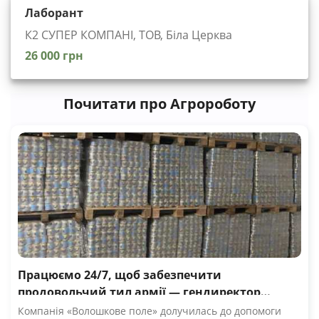
Лаборант
К2 СУПЕР КОМПАНІ, ТОВ, Біла Церква
26 000 грн
Почитати про Агророботу
Працюємо 24/7, щоб забезпечити
продовольчий тил армії — гендиректор
компанії Волошкове поле
Компанія «Волошкове поле» долучилась до допомоги