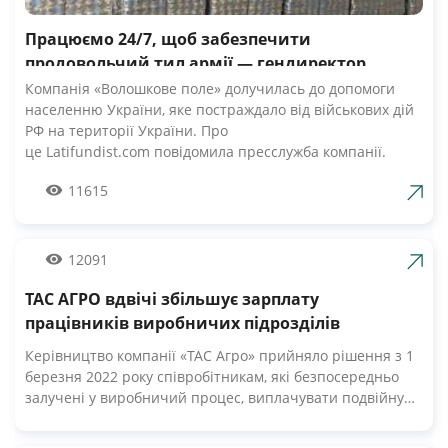
Працюємо 24/7, щоб забезпечити
продовольчий тил армії — гендиректор
компанії Волошкове поле
Компанія «Волошкове поле» долучилась до допомоги
населенню України, яке постраждало від військових дій
РФ на території України. Про
це Latifundist.com повідомила пресслужба компанії.
«Сьогодні вся Україна згуртувалась, як ніколи раніше.
11615
Вже шосту добу наші Збройні Сили героїчно стримують
наступ ворожих російських військ. А ми працюємо 24/7,
щоб забезпечити міцний продовольчий тил нашій
армії», — зазначив Андрій Табалов, генеральний
12091
директор молочної компанії «Волошкове поле».
ТАС АГРО вдвічі збільшує зарплату
Компанія «Волошкове поле» вже відправила понад 10 т
молока для забезпечення біженців та тероборони в
працівників виробничих підрозділів
Черкасах.Крім того, від сьогодні черкасці мають
Керівництво компанії «ТАС Агро» прийняло рішення з 1
можливість безкоштовно отримати пастеризоване
березня 2022 року співробітникам, які безпосередньо
молоко з бочки за адресами, вказаними на офіційній
залучені у виробничий процес, виплачувати подвійну
сторінці компанії у Facebook. «Первомайський МКК»
заробітну плату. Про це Latifundist.com повідомили у
організував відправку 20-ти т молочних консервів
пресслужбі компанії. «У цей складний час ми високо
нашим мужнім бійцям. Звичайно, доставка зараз