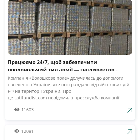
Працюємо 24/7, щоб забезпечити
продовольчий тил армії — гендиректор
компанії Волошкове поле
Компанія «Волошкове поле» долучилась до допомоги
населенню України, яке постраждало від військових дій
РФ на території України. Про
це Latifundist.com повідомила пресслужба компанії.
«Сьогодні вся Україна згуртувалась, як ніколи раніше.
11603
Вже шосту добу наші Збройні Сили героїчно стримують
наступ ворожих російських військ. А ми працюємо 24/7,
щоб забезпечити міцний продовольчий тил нашій
армії», — зазначив Андрій Табалов, генеральний
12081
директор молочної компанії «Волошкове поле».