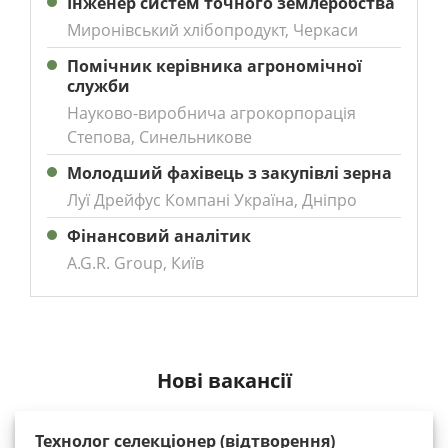
Інженер систем точного землеробства
Миронівський хлібопродукт, Черкаси
Помічник керівника агрономічної
служби
Науково-виробнича агрокорпорація
Степова, Синельникове
Молодший фахівець з закупівлі зерна
Луї Дрейфус Компані Україна, Дніпро
Фінансовий аналітик
A.G.R. Group, Київ
Нові вакансії
Технолог селекціонер (відтворення)