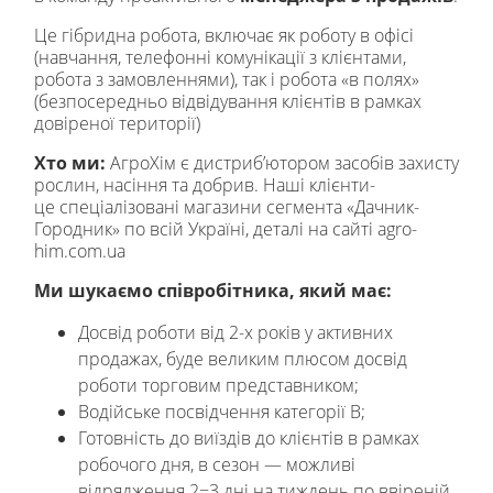
Це гібридна робота, включає як роботу в офісі
(навчання, телефонні комунікації з клієнтами,
робота з замовленнями), так і робота «в полях»
(безпосередньо відвідування клієнтів в рамках
довіреної території)
Хто ми:
АгроХім є дистриб’ютором засобів захисту
рослин, насіння та добрив. Наші клієнти-
це спеціалізовані магазини сегмента «Дачник-
Городник» по всій Україні, деталі на сайті agro-
him.com.ua
Ми шукаємо співробітника, який має:
Досвід роботи від 2-х років у активних
продажах, буде великим плюсом досвід
роботи торговим представником;
Водійське посвідчення категорії В;
Готовність до виїздів до клієнтів в рамках
робочого дня, в сезон — можливі
відрядження 2−3 дні на тиждень по ввіреній