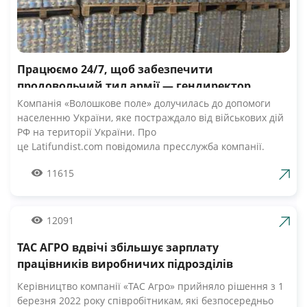
Працюємо 24/7, щоб забезпечити
продовольчий тил армії — гендиректор
компанії Волошкове поле
Компанія «Волошкове поле» долучилась до допомоги
населенню України, яке постраждало від військових дій
РФ на території України. Про
це Latifundist.com повідомила пресслужба компанії.
«Сьогодні вся Україна згуртувалась, як ніколи раніше.
11615
Вже шосту добу наші Збройні Сили героїчно стримують
наступ ворожих російських військ. А ми працюємо 24/7,
щоб забезпечити міцний продовольчий тил нашій
армії», — зазначив Андрій Табалов, генеральний
12091
директор молочної компанії «Волошкове поле».
ТАС АГРО вдвічі збільшує зарплату
Компанія «Волошкове поле» вже відправила понад 10 т
молока для забезпечення біженців та тероборони в
працівників виробничих підрозділів
Черкасах.Крім того, від сьогодні черкасці мають
Керівництво компанії «ТАС Агро» прийняло рішення з 1
можливість безкоштовно отримати пастеризоване
березня 2022 року співробітникам, які безпосередньо
молоко з бочки за адресами, вказаними на офіційній