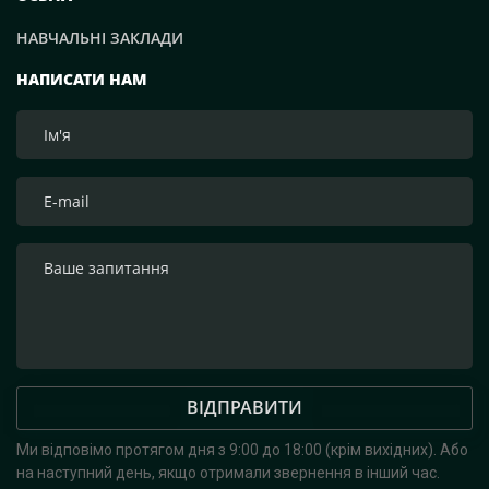
організація логістики. Тому ми просимо всіх
НАВЧАЛЬНІ ЗАКЛАДИ
приєднатися до цієї Святої доброї справи!», — зазначим
засновник компанії Рафаель Гороян. Перемога буде за
НАПИСАТИ НАМ
нами! Слава Україні!
ВІДПРАВИТИ
Ми відповімо протягом дня з 9:00 до 18:00 (крім вихідних).
Або
на наступний день, якщо отримали звернення в інший час.