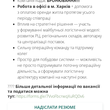
Компанія надає
БРОНЮВАННЯ!!!
Робота в офісі в м. Харків
+ допомога
з оплатою оренди житла протягом усього
періоду співпраці
Вплив на стратегічні рішення — участь
у формуванні майбутньої логістичної моделі:
розвиток РЦ, регіональних складів, автопарку
та централізації поставок.
Сильну операційну команду та підтримку
колег
Простір для побудови системи — можливість
не просто підтримувати поточну операційну
діяльність, а сформувати логістичну
архітектуру компанії на наступні роки.
????
Більше детальної інформації по вакансії
та податися можна
тут:
https://forms.gle/7VvoFbcrwqXuRQDv6
НАДІСЛАТИ РЕЗЮМЕ