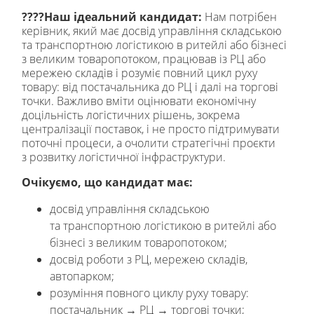
????
Наш ідеальний кандидат:
Нам потрібен
керівник, який має досвід управління складською
та транспортною логістикою в ритейлі або бізнесі
з великим товаропотоком, працював із РЦ або
мережею складів і розуміє повний цикл руху
товару: від постачальника до РЦ і далі на торгові
точки. Важливо вміти оцінювати економічну
доцільність логістичних рішень, зокрема
централізації поставок, і не просто підтримувати
поточні процеси, а очолити стратегічні проєкти
з розвитку логістичної інфраструктури.
Очікуємо, що кандидат має:
досвід управління складською
та транспортною логістикою в ритейлі або
бізнесі з великим товаропотоком;
досвід роботи з РЦ, мережею складів,
автопарком;
розуміння повного циклу руху товару:
постачальник → РЦ → торгові точки;