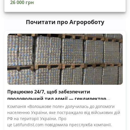
26 000 грн
Почитати про Агророботу
Працюємо 24/7, щоб забезпечити
продовольчий тил армії — гендиректор
компанії Волошкове поле
Компанія «Волошкове поле» долучилась до допомоги
населенню України, яке постраждало від військових дій
РФ на території України. Про
це Latifundist.com повідомила пресслужба компанії.