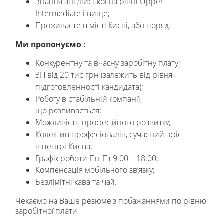
Знання англійської на рівні Upper-
Intermediate і вище;
Проживаєте в місті Києві, або поряд.
Ми пропонуємо :
Конкурентну та вчасну заробітну плату;
ЗП від 20 тис грн (залежить від рівня
підготовленності кандидата);
Роботу в стабільній компанії,
що розвивається;
Можливість професійного розвитку;
Колектив професіоналів, сучасний офіс
в центрі Києва;
Графік роботи Пн-Пт 9:00—18:00;
Компенсація мобільного зв’язку;
Безлімітні кава та чай.
Чекаємо на Ваше резюме з побажаннями по рівню
заробітної плати