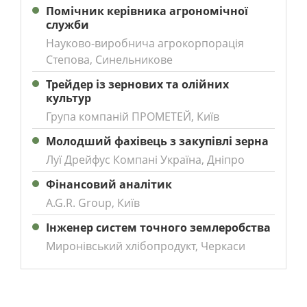
Помічник керівника агрономічної
служби
Науково-виробнича агрокорпорація
Степова, Синельникове
Трейдер із зернових та олійних
культур
Група компаній ПРОМЕТЕЙ, Київ
Молодший фахівець з закупівлі зерна
Луї Дрейфус Компані Україна, Дніпро
Фінансовий аналітик
A.G.R. Group, Київ
Інженер систем точного землеробства
Миронівський хлібопродукт, Черкаси