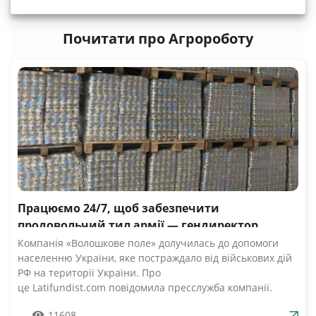
Почитати про Агророботу
Працюємо 24/7, щоб забезпечити
продовольчий тил армії — гендиректор
компанії Волошкове поле
Компанія «Волошкове поле» долучилась до допомоги
населенню України, яке постраждало від військових дій
РФ на території України. Про
це Latifundist.com повідомила пресслужба компанії.
«Сьогодні вся Україна згуртувалась, як ніколи раніше.
11608