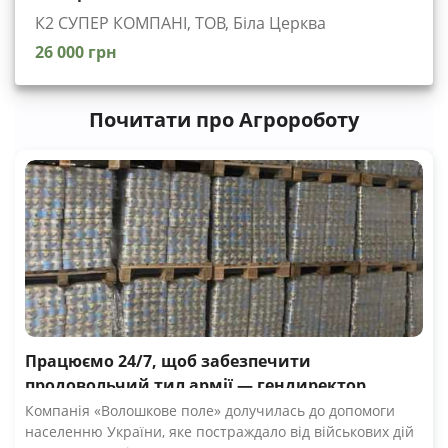
К2 СУПЕР КОМПАНІ, ТОВ, Біла Церква
26 000 грн
Почитати про Агророботу
Працюємо 24/7, щоб забезпечити
продовольчий тил армії — гендиректор
компанії Волошкове поле
Компанія «Волошкове поле» долучилась до допомоги
населенню України, яке постраждало від військових дій