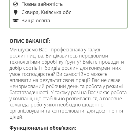
Повна зайнятість
Сквира, Київська обл
Вища освіта
ОПИС ВАКАНСІЇ:
Ми шукаємо Вас - професіонала у галузі
рослинництва. Ви цікавитесь передовими
технологіями обробітку ґрунту? Вмієте проводити
добір сортів і гібридів рослин для конкурентних
умов господарства? Ви самостійно можете
впливати на результат своєї праці? Вас не лякає
ненормований робочий день та робота у режимі
багатозадачності. У такому разі на Вас чекає робота
у компанії, що стабільно розвивається, а головне
команда, роботу якої необхідно щоденно
організовувати та контролювати для досягнення
цілей.
Функціональні обов’язки: