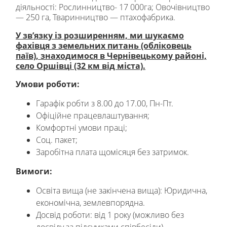
діяльності: Рослинництво- 17 000га; Овочівництво
— 250 га, Тваринництво — птахофабрика.
У зв’язку із розширенням, ми шукаємо
фахівця з земельних питань (обліковець
паїв), знаходимося в Чернівецькому районі,
село Оршівці (32 км від міста).
Умови роботи:
Гарафік робти з 8.00 до 17.00, Пн-Пт.
Офіційне працевлаштування;
Комфортні умови праці;
Соц. пакет;
Заробітна плата щомісяця без затримок.
Вимоги:
Освіта вища (не закінчена вища): Юридична,
економічна, землевпорядна.
Досвід роботи: від 1 року (можливо без