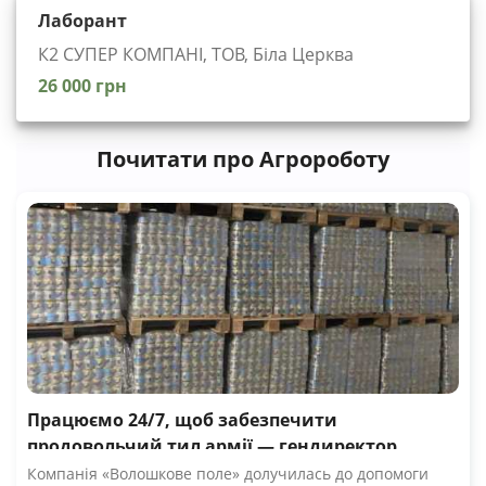
Лаборант
К2 СУПЕР КОМПАНІ, ТОВ, Біла Церква
26 000 грн
Почитати про Агророботу
Працюємо 24/7, щоб забезпечити
продовольчий тил армії — гендиректор
компанії Волошкове поле
Компанія «Волошкове поле» долучилась до допомоги