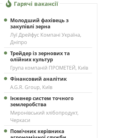
Гарячі вакансії
Молодший фахівець з
закупівлі зерна
Луї Дрейфус Компані Україна,
Дніпро
Трейдер із зернових та
олійних культур
Група компаній ПРОМЕТЕЙ, Київ
Фінансовий аналітик
A.G.R. Group, Київ
Інженер систем точного
землеробства
Миронівський хлібопродукт,
Черкаси
Помічник керівника
агрономічної служби