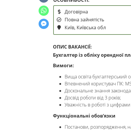
Договірна
Повна зайнятість
Київ, Київська обл
ОПИС ВАКАНСІЇ:
Бухгалтер
із обліку орендної пл
Вимоги:
Вища освіта бухгалтерський об
Впевнений користувач ПК: MS O
Доскональне знання законодав
Досвід роботи від 3 років;
Уважність в роботі з цифрами 
Функціональні обов’язки
Постанови, розпорядження, на