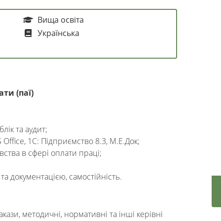
Вища освіта
Українська
ати (паї)
лік та аудит;
ffice, 1С: Підприємство 8.3, М.Е.Док;
ства в сфері оплати праці;
та документацією, самостійність.
кази, методичні, нормативні та інші керівні