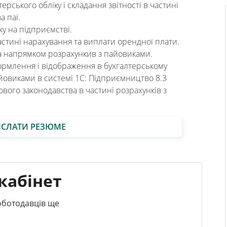
терського обліку і складання звітності в частині
а паї.
ку на підприємстві.
стині нарахування та виплати орендної плати.
за напрямком розрахункив з пайовиками.
рмлення і відображення в бухгалтерському
айовиками в системі 1С: Підприємництво 8.3
вого законодавства в частині розрахунків з
ІСЛАТИ РЕЗЮМЕ
кабінет
роботодавців ще