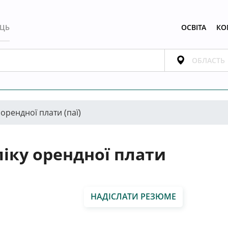
ЕЦЬ
ОСВІТА
КО
 орендної плати (паї)
ліку орендної плати
р
НАДІСЛАТИ РЕЗЮМЕ