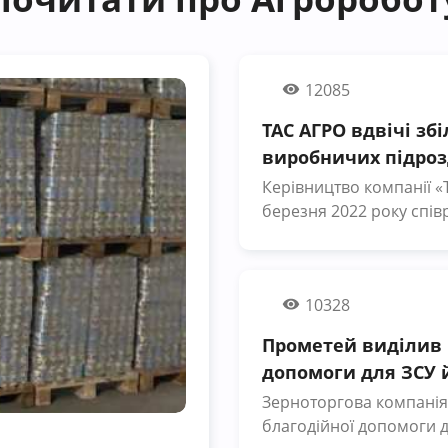
12085
ТАС АГРО вдвічі зб
виробничих підроз
Керівництво компанії «
березня 2022 року спів
залучені у виробничий
заробітну плату. Про це
пресслужбі компанії. «У цей складний час ми високо цінуємо
10328
мужність і професіонал
виклики та небезпеки, 
Прометей виділив п
прийняли рішення збіль
допомоги для ЗСУ 
виробничих підрозділах
Зерноторгова компанія
Агро» за невтомну прац
благодійної допомоги д
— підсумував Нил Неми