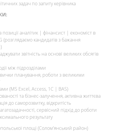
ітичних задач по запиту керівника
КИ:
позиції аналітик | фінансист | економіст в
 (розглядаємо кандидатів з бажання
)
аджувати звітність на основі великих обсягів
одії між підрозділами
навички планування, роботи з великими
ї
и (MS Excel, Access, 1С | BAS)
ваності та бізнес-залучення, активна життєва
ація до саморозвитку, відкритість
гатозадачності, сервісний підхід до роботи
аксимального результату
опольської площі (Солом'янський район)