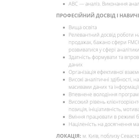
АВС — аналіз. Виконання анал
ПРОФЕСІЙНИЙ ДОСВІД І НАВИЧ
Вища освіта
Релевантний досвід роботи на 
продажах, бажано сфери FMCG
розвиватися у сфері аналітики
Здатність формувати та впров
даних
Організація ефективної взаєм
Високі аналітичні здібності, 
масивами даних та інформаці
Впевнене володіння програмам
Високий рівень клієнтоорієнто
позиція, ініціативність, мотив
Вміння працювати в режимі ба
Націленість на досягнення м
ЛОКАЦІЯ:
м. Київ, поблизу Севаст