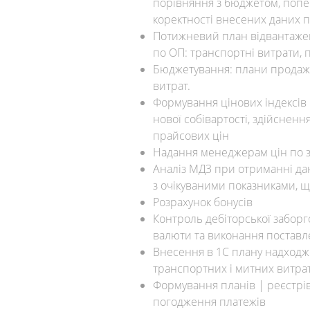
порівняння з бюджетом, попе
коректності внесених даних п
Потижневий план відвантажень
по ОП: транспортні витрати, п
Бюджетування: плани продажі
витрат.
Формування цінових індексів 
нової собівартості, здійсненн
прайсових цін
Надання менеджерам цін по 
Аналіз МД3 при отриманні да
з очікуваними показниками, щ
Розрахунок бонусів
Контроль дебіторської заборг
валюти та виконання поставл
Внесення в 1С плану надходже
транспортних і митних витра
Формування планів | реєстрів
погодження платежів