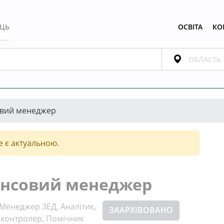
ЕЦЬ
ОСВІТА
КО
овий менеджер
е є актуальною.
ансовий менеджер
 Менеджер ЗЕД, Аналітик,
ЗААРХІВОВАНО
й контролер, Помічник