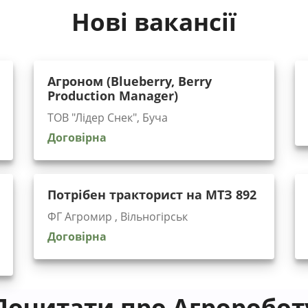
Нові вакансії
Агроном (Blueberry, Berry
Production Manager)
ТОВ "Лідер Снек", Буча
Договірна
Потрібен тракторист на МТЗ 892
ФГ Агромир , Вільногірськ
Договірна
Почитати про Агроробот