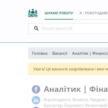
ШУКАЮ РОБОТУ
Я - РОБОТОДАВ
Головна
Вакансії
Аналітик | Фінанс
Увага! Ця вакансія заархівована і вже н
Аналітик | Фін
Агрохолдинги, Фінанси, Продажі,
Бухгалтер, Економіст, Фінансови