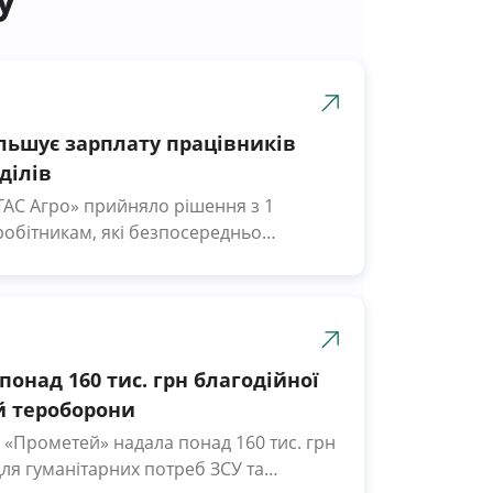
ільшує зарплату працівників
ділів
ТАС Агро» прийняло рішення з 1
робітникам, які безпосередньо
 процес, виплачувати подвійну
 Latifundist.com повідомили у
ізм наших працівників. Враховуючи
з якими стикаються наші люди, ми
онад 160 тис. грн благодійної
шити вдвічі оплату праці у
й тероборони
. Я щиро дякую всім працівникам «ТАС
 «Прометей» надала понад 160 тис. грн
ю та за любов до нашої рідної землі»,
ля гуманітарних потреб ЗСУ та
ровченко, в.о. генерального