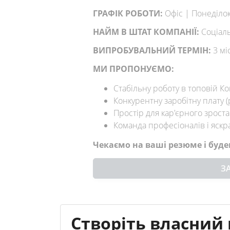
ГРАФІК РОБОТИ:
Офіс | Понеділок
НАЙМ В ШТАТ КОМПАНІЇ:
Соціаль
ВИПРОБУВАЛЬНИЙ ТЕРМІН:
3 мі
МИ ПРОПОНУЄМО:
Стабільну роботу в топовій Ко
Конкурентну заробітну плату 
Простір для кар'єрного зрост
Команда професіоналів і яск
Чекаємо на ваші резюме і буде
З
Створіть власний 