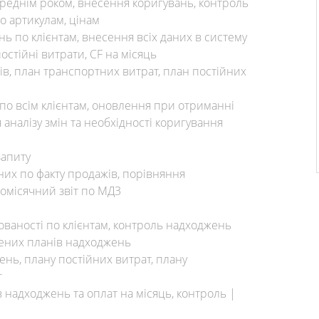
реднім роком, внесення коригувань, контроль
о артикулам, цінам
 по клієнтам, внесення всіх даних в систему
остійні витрати, CF на місяць
в, план транспортних витрат, план постійних
по всім клієнтам, оновлення при отриманні
я аналізу змін та необхідності коригування
запиту
них по факту продажів, порівняння
омісячний звіт по МД3
ованості по клієнтам, контроль надходжень
ених планів надходжень
нь, плану постійних витрат, плану
т
 надходжень та оплат на місяць, контроль |